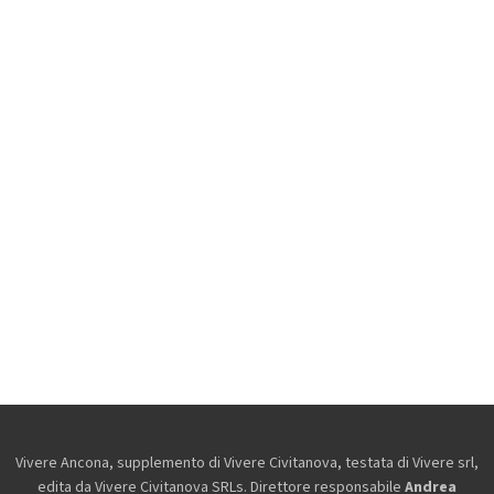
Vivere Ancona, supplemento di Vivere Civitanova, testata di Vivere srl,
edita da
Vivere Civitanova SRLs. Direttore responsabile
Andrea