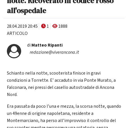
notte. Ricoverato in codice rosso
all'ospedale
28.04.2019 20:45
1
1888
ARTICOLO
di
Matteo Ripanti
redazione@viverancona.it
Schianto nella notte, scooterista finisce in gravi
condizioni a Torrette. E’ accaduto in via Ponte Murato, a
Falconara, nei pressi del casello autostradale di Ancona
Nord.
Era passata da poco l’una e mezza, la scorsa notte, quando
un 49enne di origine napoletana, residente a
Montemarciano, ha perso all’improvviso il controllo del
suo scooter mentre percorreva una rotatoria, senza