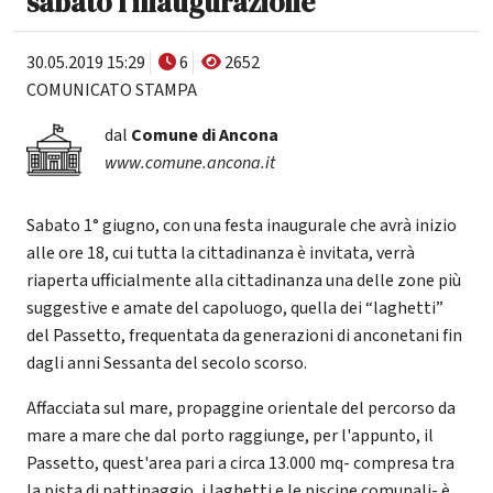
sabato l'inaugurazione
30.05.2019 15:29
6
2652
COMUNICATO STAMPA
dal
Comune di Ancona
www.comune.ancona.it
Sabato 1° giugno, con una festa inaugurale che avrà inizio
alle ore 18, cui tutta la cittadinanza è invitata, verrà
riaperta ufficialmente alla cittadinanza una delle zone più
suggestive e amate del capoluogo, quella dei “laghetti”
del Passetto, frequentata da generazioni di anconetani fin
dagli anni Sessanta del secolo scorso.
Affacciata sul mare, propaggine orientale del percorso da
mare a mare che dal porto raggiunge, per l'appunto, il
Passetto, quest'area pari a circa 13.000 mq- compresa tra
la pista di pattinaggio, i laghetti e le piscine comunali- è