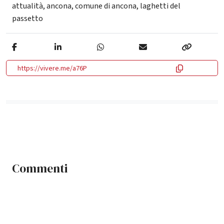
attualità
,
ancona
,
comune di ancona
,
laghetti del
passetto
https://vivere.me/a76P
Commenti