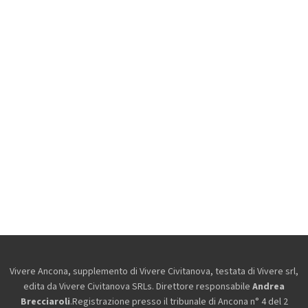
Vivere Ancona, supplemento di Vivere Civitanova, testata di Vivere srl,
edita da
Vivere Civitanova SRLs. Direttore responsabile
Andrea
Brecciaroli
.Registrazione presso il tribunale di Ancona n° 4 del 2