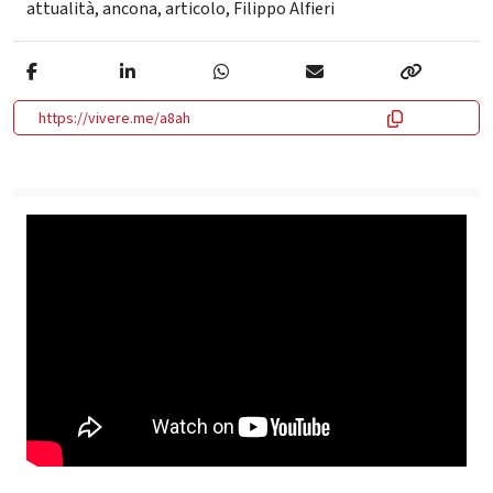
attualità
,
ancona
,
articolo
,
Filippo Alfieri
https://vivere.me/a8ah