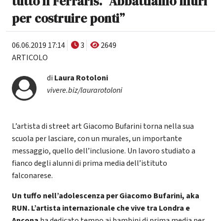
tutto il Ferraris. “Abbattiamo muri
per costruire ponti”
06.06.2019 17:14
3
2649
ARTICOLO
di
Laura Rotoloni
vivere.biz/laurarotoloni
L’artista di street art Giacomo Bufarini torna nella sua
scuola per lasciare, con un murales, un importante
messaggio, quello dell’inclusione. Un lavoro studiato a
fianco degli alunni di prima media dell’istituto
falconarese.
Un tuffo nell’adolescenza per Giacomo Bufarini, aka
RUN. L’artista internazionale che vive tra Londra e
Ancona
ha dedicato tempo ai bambini di prima media per