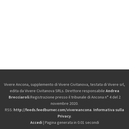
Vivere Ancona, supplemento di Vivere Civitanova, testata di Vivere srl,
edita da
Vivere Civitanova SRLs. Direttore responsabile
Andrea
Brecciaroli
.Registrazione presso il tribunale di Ancona n° 4 del 2
novembre 2020.
RSS:
http://feeds.feedburner.com/vivereancona
.
Informativa sulla
Privacy
.
Accedi
| Pagina generata in 0.01 secondi