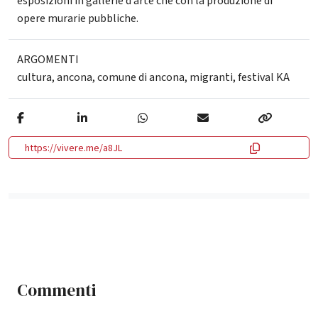
esposizioni in gallerie d’arte che con la produzione di
opere murarie pubbliche.
ARGOMENTI
cultura
,
ancona
,
comune di ancona
,
migranti
,
festival KA
https://vivere.me/a8JL
Commenti