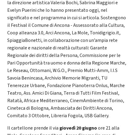
la direzione artistica Valeria Bochi, Sabrina Maggiori e
Evelyn Puerini che lo hanno presentato oggi, nel
significato e nel programma in cui si articola. Sostengono
il Festival il Comune di Ancona - Assessorato alla Cultura,
Coop alleanza 3.0, Arci Ancona, La Mole, Tonidigrigio.it,
SpiaggiaBonetti, in collaborazione con un’ampia rete
regionale e nazionale di realtà culturali: Garante
Regionale dei diritti della Persona, Commissione per le
Pari Opportunità tra uomo e donna della Regione Marche,
Le Reseau, Ottomani, W.G.O., Premio Mutti-Amm, I.I.S
Savoia Benincasa, Archivio Memorie Migranti, TU
Tenerezze Urbane, Fondazione Pianoterra Onlus, Marche
Teatro, Ass. Amici Di Giana, Terra di Tutti Film Festival,
Ratatà, Africa e Mediterraneo, CinemAmbiente di Torino,
Cineteca di Bologna, Ambasciata dei Diritti Ancona,
Comitato 3 Ottobre, Libreria Fogola, USB Gallery.
Il cartellone prende il via
giovedì 20 giugno
ore 21 alla