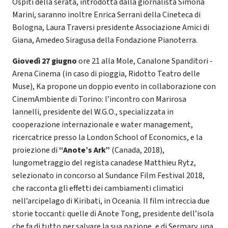
Ospiti della serata, introdotta dalla giornalista Simona
Marini, saranno inoltre Enrica Serrani della Cineteca di
Bologna, Laura Traversi presidente Associazione Amici di
Giana, Amedeo Siragusa della Fondazione Pianoterra.
Giovedì 27 giugno
ore 21 alla Mole, Canalone Spanditori -
Arena Cinema (in caso di pioggia, Ridotto Teatro delle
Muse), Ka propone un doppio evento in collaborazione con
CinemAmbiente di Torino: l’incontro con Marirosa
Iannelli, presidente del W.G.O., specializzata in
cooperazione internazionale e water management,
ricercatrice presso la London School of Economics, e la
proiezione di
“Anote’s Ark”
(Canada, 2018),
lungometraggio del regista canadese Matthieu Rytz,
selezionato in concorso al Sundance Film Festival 2018,
che racconta gli effetti dei cambiamenti climatici
nell’arcipelago di Kiribati, in Oceania. Il film intreccia due
storie toccanti: quelle di Anote Tong, presidente dell’isola
che fa di tutto per salvare la sua nazione, e di Sermary, una