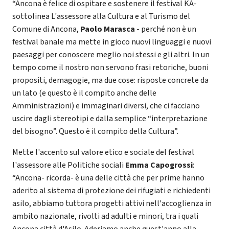
“Ancona è felice di ospitare e sostenere il festival KA-
sottolinea L'assessore alla Cultura e al Turismo del
Comune di Ancona,
Paolo Marasca
- perché non è un
festival banale ma mette in gioco nuovi linguaggi e nuovi
paesaggi per conoscere meglio noi stessi e gli altri. In un
tempo come il nostro non servono frasi retoriche, buoni
propositi, demagogie, ma due cose: risposte concrete da
un lato (e questo è il compito anche delle
Amministrazioni) e immaginari diversi, che ci facciano
uscire dagli stereotipi e dalla semplice “interpretazione
del bisogno”. Questo è il compito della Cultura”.
Mette l'accento sul valore etico e sociale del festival
l'assessore alle Politiche sociali
Emma Capogrossi
:
“Ancona- ricorda- è una delle città che per prime hanno
aderito al sistema di protezione dei rifugiati e richiedenti
asilo, abbiamo tuttora progetti attivi nell'accoglienza in
ambito nazionale, rivolti ad adulti e minori, tra i quali
Ancona città d'Asilo. Aderiamo anche quest'anno alla