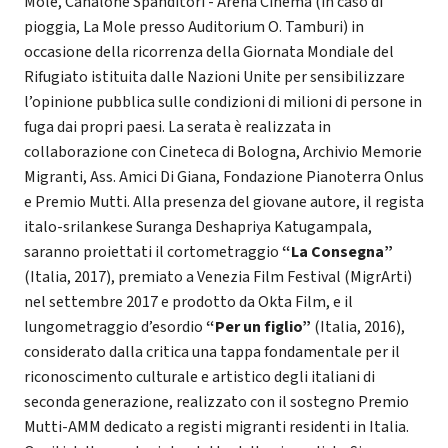
Mole, Canalone Spanditori - Arena Cinema (in caso di
pioggia, La Mole presso Auditorium O. Tamburi) in
occasione della ricorrenza della Giornata Mondiale del
Rifugiato istituita dalle Nazioni Unite per sensibilizzare
l’opinione pubblica sulle condizioni di milioni di persone in
fuga dai propri paesi. La serata è realizzata in
collaborazione con Cineteca di Bologna, Archivio Memorie
Migranti, Ass. Amici Di Giana, Fondazione Pianoterra Onlus
e Premio Mutti. Alla presenza del giovane autore, il regista
italo-srilankese Suranga Deshapriya Katugampala,
saranno proiettati il cortometraggio
“La Consegna”
(Italia, 2017), premiato a Venezia Film Festival (MigrArti)
nel settembre 2017 e prodotto da Okta Film, e il
lungometraggio d’esordio
“Per un figlio”
(Italia, 2016),
considerato dalla critica una tappa fondamentale per il
riconoscimento culturale e artistico degli italiani di
seconda generazione, realizzato con il sostegno Premio
Mutti-AMM dedicato a registi migranti residenti in Italia.