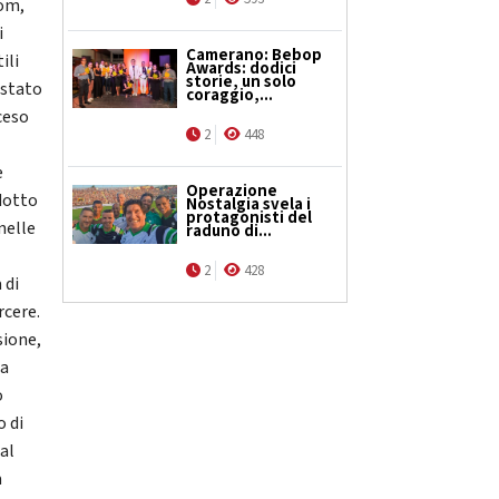
rom,
i
Camerano: Bebop
ili
Awards: dodici
storie, un solo
è stato
coraggio,...
ceso
2
448
e
Operazione
ndotto
Nostalgia svela i
protagonisti del
nelle
raduno di...
2
428
 di
rcere.
sione,
 a
ò
o di
al
a