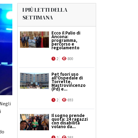
I PIÙ LETTI DELLA
SETTIMANA
Ecco il Palio di
Ancona:
programma,
percorso e
regolamento
2
800
Pet fuori uso
all'Ospedale di
Torrette,
Mastrovincenzo
(Pd) e...
2
693
 Negli
i
Il sogno prende
quota: 24 ragazzi
con disabilità
volano da...
ndo
2
593