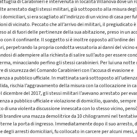
ttuglia di Carabinieri è intervenuta in località Villanova dove un 
lte arrestato dagli stessi militari, già sottoposto alla misura degl
i domiciliari, si era scagliato all’indirizzo di un vicino di casa per fut
oni di vicinato. Peccato che all’arrivo dei militari, il pregiudicato 
so al di fuori delle pertinenze della sua abitazione, preso in un ac
o con il confinante. Il soggetto si è inoltre opposto all’ordine dei
ari, perpetrando la propria condotta vessatoria ai danni del vicino 
andosi di adempiere alla richiesta di salire sull’auto per essere co
erma, minacciando perfino gli stessi carabinieri. Per lui una notte 
e di sicurezza del Comando Carabinieri con l’accusa di evasione e
tenza a pubblico ufficiale. In mattinata sarà sottoposto all’udienza
lida, rischia l’aggravamento della misura con la collocazione in ca
l dicembre del 2017, gli stessi militari l’avevano arrestato per eva
enza a pubblico ufficiale e violazione di domicilio, quando, sempre
to di una violenta discussione innescata con lo stesso vicino, pens
di brandire una mazza demolitrice da 10 chilogrammi nel tentativ
terne la porta di ingresso. Immediatamente dopo il suo arresto, d
 degli arresti domiciliari, fu collocato in carcere per alcuni mesi, 