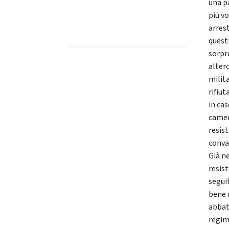
una pa
più vo
arrest
questi
sorpre
alterc
milit
rifiut
in cas
camer
resis
conva
Già ne
resist
segui
bene 
abbat
regime