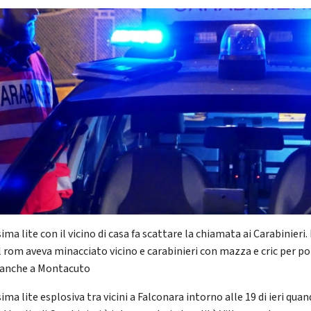
ma lite con il vicino di casa fa scattare la chiamata ai Carabinieri.
il rom aveva minacciato vicino e carabinieri con mazza e cric per po
e anche a Montacuto
ma lite esplosiva tra vicini a Falconara intorno alle 19 di ieri qua