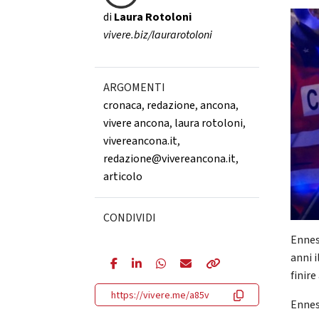
di
Laura Rotoloni
vivere.biz/laurarotoloni
ARGOMENTI
cronaca
,
redazione
,
ancona
,
vivere ancona
,
laura rotoloni
,
vivereancona.it
,
redazione@vivereancona.it
,
articolo
CONDIVIDI
Ennesi
anni 
finir
https://vivere.me/a85v
Ennesi