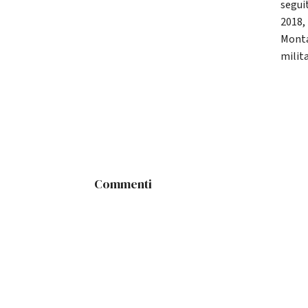
segui
2018,
Monta
milita
Commenti