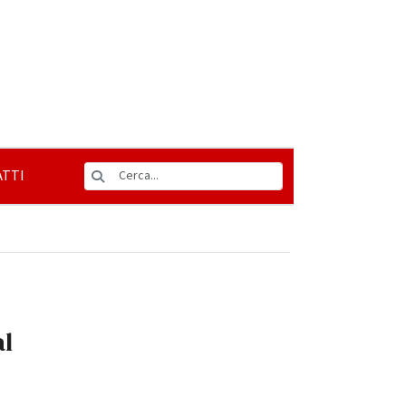
TTI
al