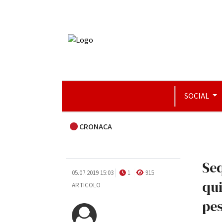
SOCIAL
CRONACA
Seq
05.07.2019 15:03
1
915
qui
ARTICOLO
pe