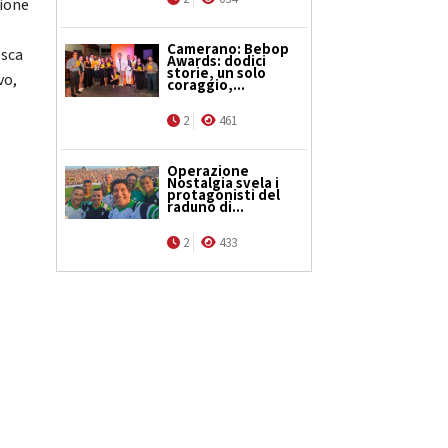
zione
Camerano: Bebop
esca
Awards: dodici
storie, un solo
vo,
coraggio,...
2
461
Operazione
Nostalgia svela i
protagonisti del
raduno di...
2
433