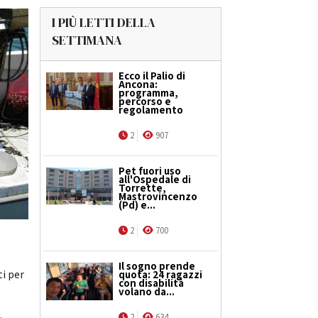
I PIÙ LETTI DELLA
SETTIMANA
Ecco il Palio di
Ancona:
programma,
percorso e
regolamento
2
907
Pet fuori uso
all'Ospedale di
Torrette,
Mastrovincenzo
(Pd) e...
2
700
Il sogno prende
ti per
quota: 24 ragazzi
con disabilità
volano da...
2
634