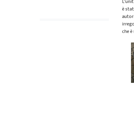
L'uni
è stat
autor
irreg
che è