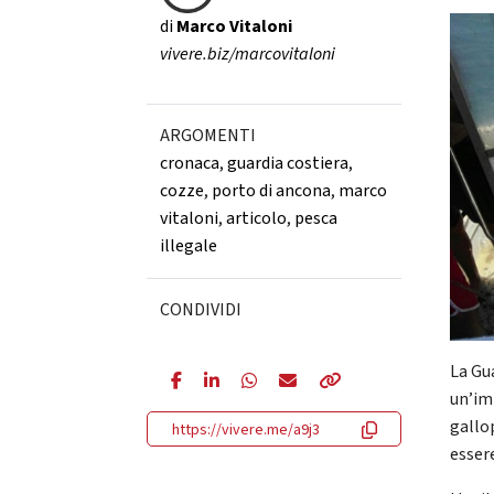
di
Marco Vitaloni
vivere.biz/marcovitaloni
ARGOMENTI
cronaca
,
guardia costiera
,
cozze
,
porto di ancona
,
marco
vitaloni
,
articolo
,
pesca
illegale
CONDIVIDI
La Gu
un’im
gallo
https://vivere.me/a9j3
essere