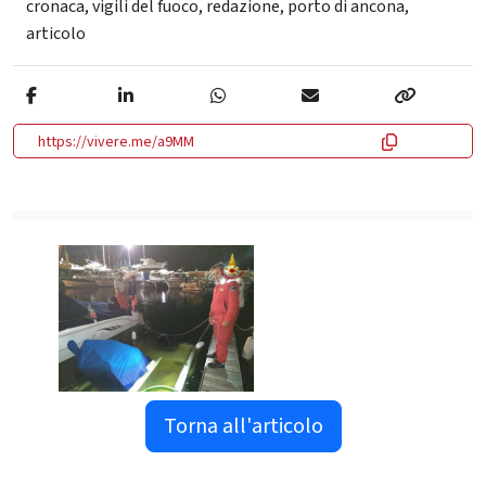
cronaca
,
vigili del fuoco
,
redazione
,
porto di ancona
,
articolo
https://vivere.me/a9MM
Torna all'articolo