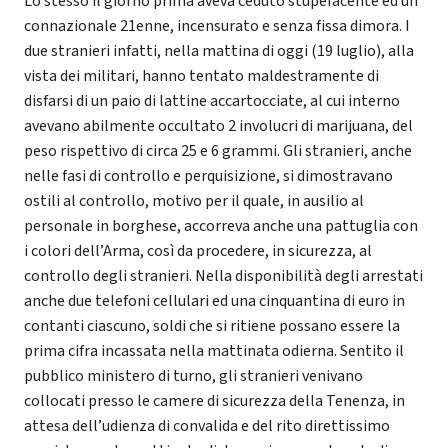
Lo stesso il giorno prima aveva ceduto stupefacente ed un
connazionale 21enne, incensurato e senza fissa dimora. I
due stranieri infatti, nella mattina di oggi (19 luglio), alla
vista dei militari, hanno tentato maldestramente di
disfarsi di un paio di lattine accartocciate, al cui interno
avevano abilmente occultato 2 involucri di marijuana, del
peso rispettivo di circa 25 e 6 grammi. Gli stranieri, anche
nelle fasi di controllo e perquisizione, si dimostravano
ostili al controllo, motivo per il quale, in ausilio al
personale in borghese, accorreva anche una pattuglia con
i colori dell’Arma, così da procedere, in sicurezza, al
controllo degli stranieri. Nella disponibilità degli arrestati
anche due telefoni cellulari ed una cinquantina di euro in
contanti ciascuno, soldi che si ritiene possano essere la
prima cifra incassata nella mattinata odierna. Sentito il
pubblico ministero di turno, gli stranieri venivano
collocati presso le camere di sicurezza della Tenenza, in
attesa dell’udienza di convalida e del rito direttissimo