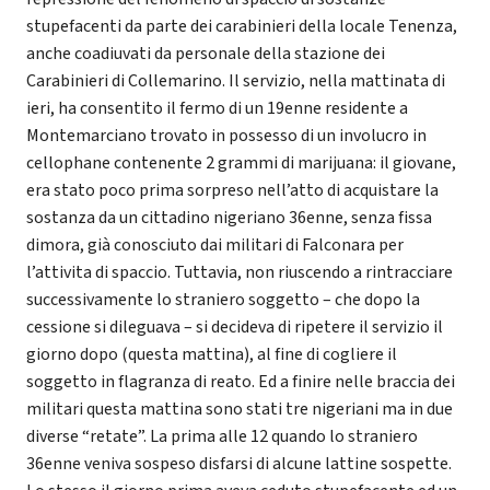
stupefacenti da parte dei carabinieri della locale Tenenza,
anche coadiuvati da personale della stazione dei
Carabinieri di Collemarino. Il servizio, nella mattinata di
ieri, ha consentito il fermo di un 19enne residente a
Montemarciano trovato in possesso di un involucro in
cellophane contenente 2 grammi di marijuana: il giovane,
era stato poco prima sorpreso nell’atto di acquistare la
sostanza da un cittadino nigeriano 36enne, senza fissa
dimora, già conosciuto dai militari di Falconara per
l’attivita di spaccio. Tuttavia, non riuscendo a rintracciare
successivamente lo straniero soggetto – che dopo la
cessione si dileguava – si decideva di ripetere il servizio il
giorno dopo (questa mattina), al fine di cogliere il
soggetto in flagranza di reato. Ed a finire nelle braccia dei
militari questa mattina sono stati tre nigeriani ma in due
diverse “retate”. La prima alle 12 quando lo straniero
36enne veniva sospeso disfarsi di alcune lattine sospette.