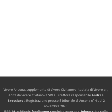
Vivere Ancona, supplemento di Vivere Civitanova, testata di Vivere srl,
edita da
Vivere Civitanova SRLs. Direttore responsabile
Andrea
Brecciaroli
.Registrazione presso il tribunale di Ancona n° 4 del 2
novembre 2020.
RSS:
http://feeds.feedburner.com/vivereancona
.
Informativa sulla