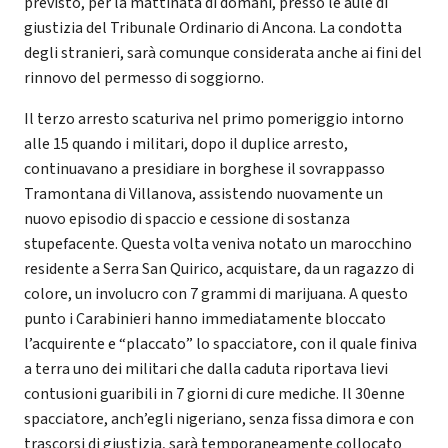
previsto, per la mattinata di domani, presso le aule di
giustizia del Tribunale Ordinario di Ancona. La condotta
degli stranieri, sarà comunque considerata anche ai fini del
rinnovo del permesso di soggiorno.
Il terzo arresto scaturiva nel primo pomeriggio intorno
alle 15 quando i militari, dopo il duplice arresto,
continuavano a presidiare in borghese il sovrappasso
Tramontana di Villanova, assistendo nuovamente un
nuovo episodio di spaccio e cessione di sostanza
stupefacente. Questa volta veniva notato un marocchino
residente a Serra San Quirico, acquistare, da un ragazzo di
colore, un involucro con 7 grammi di marijuana. A questo
punto i Carabinieri hanno immediatamente bloccato
l’acquirente e “placcato” lo spacciatore, con il quale finiva
a terra uno dei militari che dalla caduta riportava lievi
contusioni guaribili in 7 giorni di cure mediche. Il 30enne
spacciatore, anch’egli nigeriano, senza fissa dimora e con
trascorsi di giustizia, sarà temporaneamente collocato