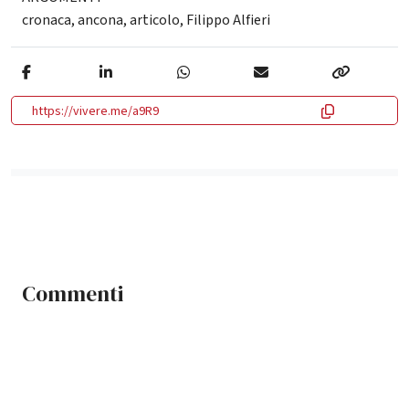
cronaca
,
ancona
,
articolo
,
Filippo Alfieri
https://vivere.me/a9R9
Commenti