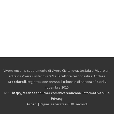
Vivere Ancona, supplemento di Vivere Civitanova, testata di Vivere srl,
edita da
Vivere Civitanova SRLs. Direttore responsabile
Andrea
Brecciaroli
.Registrazione presso il tribunale di Ancona n° 4 del 2
novembre 2020.
RSS:
http://feeds.feedburner.com/vivereancona
.
Informativa sulla
Privacy
.
Accedi
| Pagina generata in 0.01 secondi