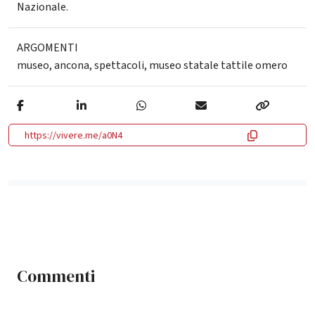
Nazionale.
ARGOMENTI
museo
,
ancona
,
spettacoli
,
museo statale tattile omero
https://vivere.me/a0N4
Commenti