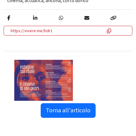
cinema
,
attualità
,
ancona
,
corto dorico
https://vivere.me/bdr1
Torna all'articolo