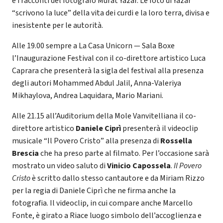
e i racconti del fotografo Murat Yazar. Le foto di Yazar
“scrivono la luce” della vita dei curdi e la loro terra, divisa e
inesistente per le autorità.
Alle 19.00 sempre a La Casa Unicorn — Sala Boxe
l’Inaugurazione Festival con il co-direttore artistico Luca
Caprara che presenterà la sigla del festival alla presenza
degli autori Mohammed Abdul Jalil, Anna-Valeriya
Mikhaylova, Andrea Laquidara, Mario Mariani.
Alle 21.15 all’Auditorium della Mole Vanvitelliana il co-
direttore artistico
Daniele Ciprì
presenterà il videoclip
musicale “Il Povero Cristo” alla presenza di
Rossella
Brescia
che ha preso parte al filmato. Per l’occasione sarà
mostrato un video saluto di
Vinicio Capossela
.
Il Povero
Cristo
è scritto dallo stesso cantautore e da Miriam Rizzo
per la regia di Daniele Ciprì che ne firma anche la
fotografia. Il videoclip, in cui compare anche Marcello
Fonte, è girato a Riace luogo simbolo dell’accoglienza e