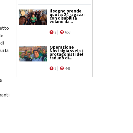
Il sogno prende
quota: 24 ragazzi
con disabilità
volano da...
getto
2
653
le
 di
Operazione
ui la
Nostalgia svela i
protagonisti del
raduno di...
2
441
a
nanti