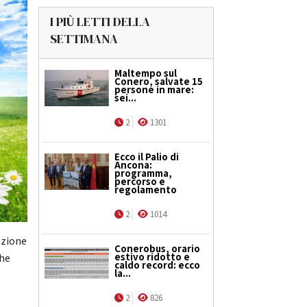
I PIÙ LETTI DELLA
SETTIMANA
Maltempo sul
Conero, salvate 15
persone in mare:
sei...
2
1301
Ecco il Palio di
Ancona:
programma,
percorso e
regolamento
2
1014
azione
Conerobus, orario
estivo ridotto e
che
caldo record: ecco
la...
2
826