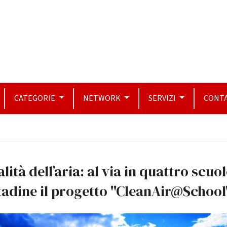
CATEGORIE
NETWORK
SERVIZI
CONTA
lità dell’aria: al via in quattro scuo
tadine il progetto ''CleanAir@School'