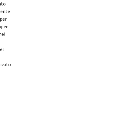
nto
iente
 per
ropee
nel
el
tivato