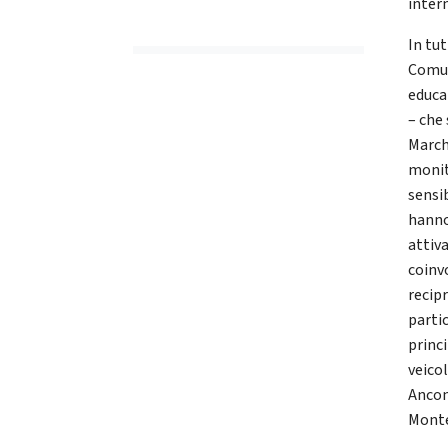
intern
In tut
Comun
educa
– che
Marche
monit
sensib
hanno
attiva
coinv
recipr
parti
princi
veicol
Ancon
Monte