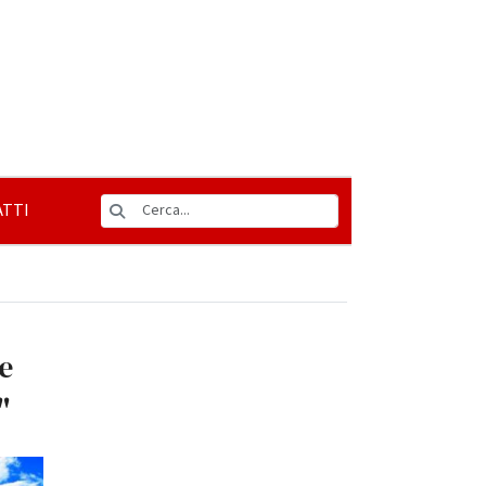
TTI
le
'