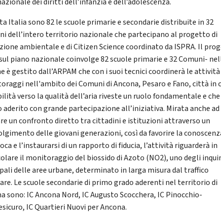
azionale dei diritti dell’infanzia e dell’adolescenza.
ta Italia sono 82 le scuole primarie e secondarie distribuite in 32
i dell’intero territorio nazionale che partecipano al progetto di
zione ambientale e di Citizen Science coordinato da ISPRA. Il pro
 sul piano nazionale coinvolge 82 scuole primarie e 32 Comuni- nel
 è gestito dall’ARPAM che con i suoi tecnici coordinerà le attività
oraggi nell'ambito dei Comuni di Ancona, Pesaro e Fano, città in c
ilità verso la qualità dell’aria riveste un ruolo fondamentale e che
 aderito con grande partecipazione all’iniziativa. Mirata anche ad
re un confronto diretto tra cittadini e istituzioni attraverso un
olgimento delle giovani generazioni, così da favorire la conoscenz
oca e l’instaurarsi di un rapporto di fiducia, l’attività riguarderà in
colare il monitoraggio del biossido di Azoto (NO2), uno degli inqui
pali delle aree urbane, determinato in larga misura dal traffico
are. Le scuole secondarie di primo grado aderenti nel territorio di
a sono: IC Ancona Nord, IC Augusto Scocchera, IC Pinocchio-
sicuro, IC Quartieri Nuovi per Ancona.