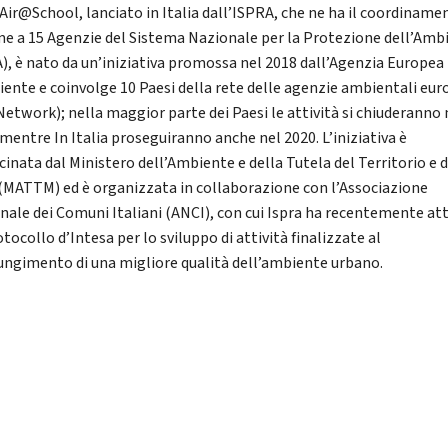
Air@School, lanciato in Italia dall’ISPRA, che ne ha il coordiname
me a 15 Agenzie del Sistema Nazionale per la Protezione dell’Amb
), è nato da un’iniziativa promossa nel 2018 dall’Agenzia Europea
iente e coinvolge 10 Paesi della rete delle agenzie ambientali eu
Network); nella maggior parte dei Paesi le attività si chiuderanno 
 mentre In Italia proseguiranno anche nel 2020. L’iniziativa è
cinata dal Ministero dell’Ambiente e della Tutela del Territorio e d
(MATTM) ed è organizzata in collaborazione con l’Associazione
nale dei Comuni Italiani (ANCI), con cui Ispra ha recentemente at
tocollo d’Intesa per lo sviluppo di attività finalizzate al
ungimento di una migliore qualità dell’ambiente urbano.