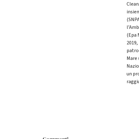
Clean
insie
(SNPA
l’Amb
(Epa 
2019,
patro
Mare 
Nazio
un pro
raggi