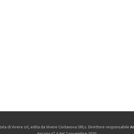
ta di Vivere srl, edita da
Vivere Civitanova SRLs. Direttore responsabile
A
Ancona n° 4 del 2 novembre 2020.