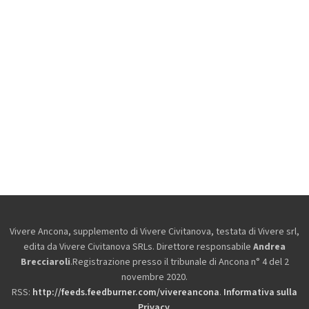
Vivere Ancona, supplemento di Vivere Civitanova, testata di Vivere srl,
edita da
Vivere Civitanova SRLs. Direttore responsabile
Andrea
Brecciaroli
.Registrazione presso il tribunale di Ancona n° 4 del 2
novembre 2020.
RSS:
http://feeds.feedburner.com/vivereancona
.
Informativa sulla
Privacy
.