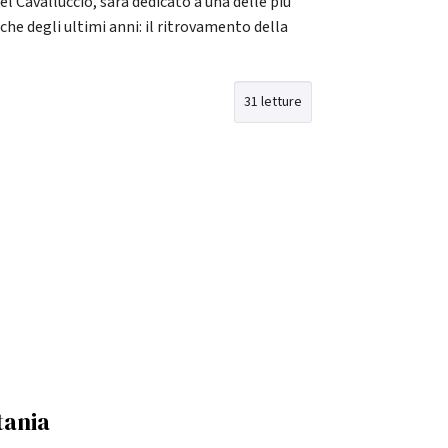
el Cavalluccio, sarà dedicato a una delle più
he degli ultimi anni: il ritrovamento della
31 letture
tania