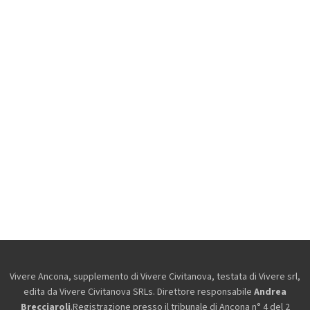
Vivere Ancona, supplemento di Vivere Civitanova, testata di Vivere srl,
edita da
Vivere Civitanova SRLs. Direttore responsabile
Andrea
Brecciaroli
.Registrazione presso il tribunale di Ancona n° 4 del 2