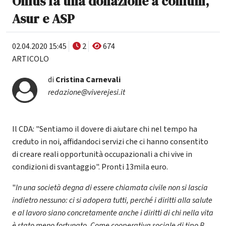
Onlus fa una donazione a comuni,
Asur e ASP
02.04.2020 15:45
2
674
ARTICOLO
di
Cristina Carnevali
redazione@viverejesi.it
Il CDA: "Sentiamo il dovere di aiutare chi nel tempo ha
creduto in noi, affidandoci servizi che ci hanno consentito
di creare reali opportunità occupazionali a chi vive in
condizioni di svantaggio". Pronti 13mila euro.
"
In una società degna di essere chiamata civile non si lascia
indietro nessuno: ci si adopera tutti, perché i diritti alla salute
e al lavoro siano concretamente anche i diritti di chi nella vita
è stato meno fortunato. Come cooperativa sociale di tipo B,