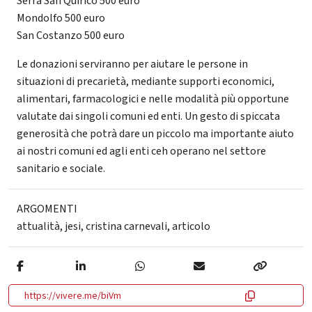
Serra San Quirico 500 euro
Mondolfo 500 euro
San Costanzo 500 euro
Le donazioni serviranno per aiutare le persone in
situazioni di precarietà, mediante supporti economici,
alimentari, farmacologici e nelle modalità più opportune
valutate dai singoli comuni ed enti. Un gesto di spiccata
generosità che potrà dare un piccolo ma importante aiuto
ai nostri comuni ed agli enti ceh operano nel settore
sanitario e sociale.
ARGOMENTI
attualità
,
jesi
,
cristina carnevali
,
articolo
https://vivere.me/biVm