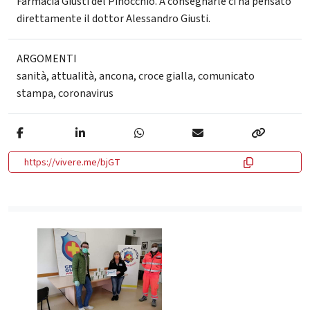
Farmacia Giusti del Pinocchio. A consegnarle ci ha pensato
direttamente il dottor Alessandro Giusti.
ARGOMENTI
sanità
,
attualità
,
ancona
,
croce gialla
,
comunicato
stampa
,
coronavirus
https://vivere.me/bjGT