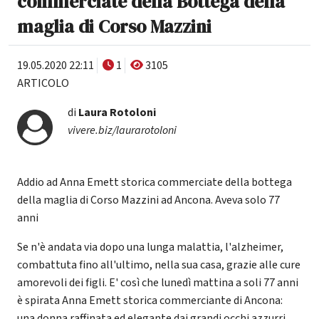
commerciate della Bottega della
maglia di Corso Mazzini
19.05.2020 22:11
1
3105
ARTICOLO
di
Laura Rotoloni
vivere.biz/laurarotoloni
Addio ad Anna Emett storica commerciate della bottega
della maglia di Corso Mazzini ad Ancona. Aveva solo 77
anni
Se n'è andata via dopo una lunga malattia, l'alzheimer,
combattuta fino all'ultimo, nella sua casa, grazie alle cure
amorevoli dei figli. E' così che lunedì mattina a soli 77 anni
è spirata Anna Emett storica commerciante di Ancona:
una donna raffinata ed elegante dai grandi occhi azzurri.