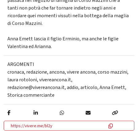
passata nel negozio di famiglia di Corso Mazzini che a
tanti non potrà che far tornare indietro negli anni e
ricordare quei momenti vissuti nella bottega della maglia
di Corso Mazzini.
Anna Emett lascia il figlio Erminio, ma anche le figlie
Valentina ed Arianna.
ARGOMENTI
cronaca
,
redazione
,
ancona
,
vivere ancona
,
corso mazzini
,
laura rotoloni
,
vivereancona.it
,
redazione@vivereancona.it
,
addio
,
articolo
,
Anna Emett
,
Storica commerciante
https://vivere.me/bl2y