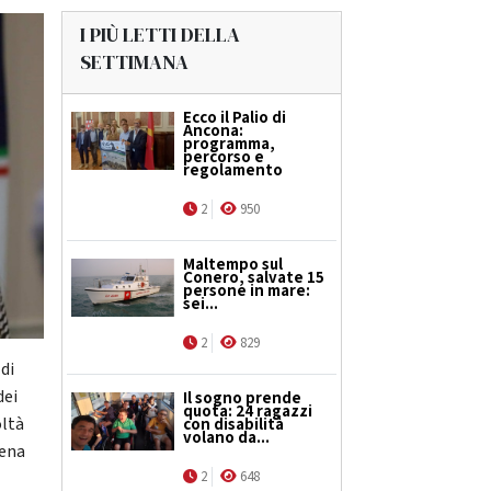
I PIÙ LETTI DELLA
SETTIMANA
Ecco il Palio di
Ancona:
programma,
percorso e
regolamento
2
950
Maltempo sul
Conero, salvate 15
persone in mare:
sei...
2
829
 di
dei
Il sogno prende
quota: 24 ragazzi
oltà
con disabilità
volano da...
lena
2
648