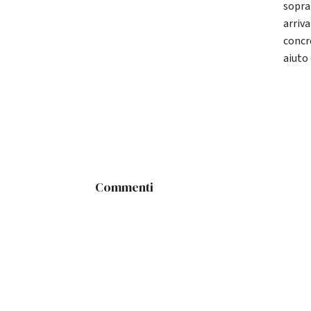
soprat
arriv
concre
aiuto
Commenti