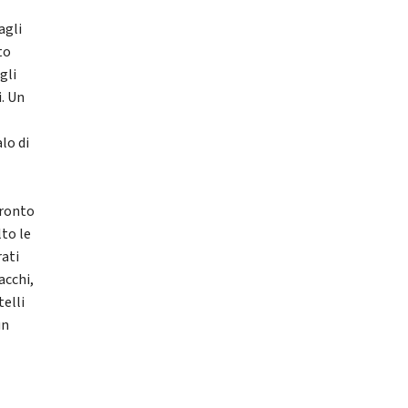
agli
to
gli
i. Un
lo di
fronto
to le
rati
acchi,
elli
un