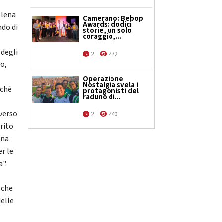
Elena
Camerano: Bebop
Awards: dodici
ndo di
storie, un solo
coraggio,...
 degli
2
472
zo,
Operazione
Nostalgia svela i
rché
protagonisti del
raduno di...
 verso
2
440
rito
una
er le
a".
 che
delle