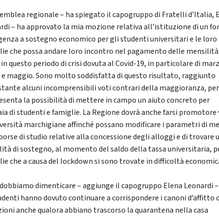
semblea regionale – ha spiegato il capogruppo di Fratelli d’Italia, 
rdi – ha approvato la mia mozione relativa all’istituzione di un fo
enza a sostegno economico per gli studenti universitari e le loro
lie che possa andare loro incontro nel pagamento delle mensilità
i in questo periodo di crisi dovuta al Covid-19, in particolare di mar
e e maggio. Sono molto soddisfatta di questo risultato, raggiunto
tante alcuni incomprensibili voti contrari della maggioranza, pe
esenta la possibilità di mettere in campo un aiuto concreto per
aia di studenti e famiglie. La Regione dovrà anche farsi promotore
iversità marchigiane affinché possano modificare i parametri di me
borse di studio relative alla concessione degli alloggi e di trovare 
ità di sostegno, al momento del saldo della tassa universitaria, p
lie che a causa del lockdown si sono trovate in difficoltà economic
dobbiamo dimenticare – aggiunge il capogruppo Elena Leonardi –
tudenti hanno dovuto continuare a corrispondere i canoni d’affitto 
zioni anche qualora abbiano trascorso la quarantena nella casa