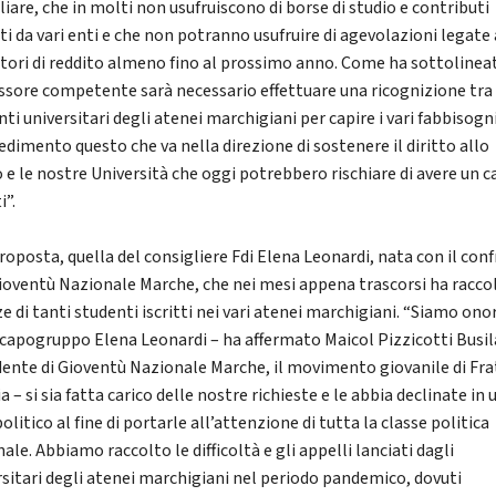
iare, che in molti non usufruiscono di borse di studio e contributi
ti da vari enti e che non potranno usufruire di agevolazioni legate 
atori di reddito almeno fino al prossimo anno. Come ha sottolinea
essore competente sarà necessario effettuare una ricognizione tra 
ti universitari degli atenei marchigiani per capire i vari fabbisogn
edimento questo che va nella direzione di sostenere il diritto allo
 e le nostre Università che oggi potrebbero rischiare di avere un ca
i”.
roposta, quella del consigliere Fdi Elena Leonardi, nata con il con
ioventù Nazionale Marche, che nei mesi appena trascorsi ha raccol
e di tanti studenti iscritti nei vari atenei marchigiani. “Siamo ono
l capogruppo Elena Leonardi – ha affermato Maicol Pizzicotti Busil
dente di Gioventù Nazionale Marche, il movimento giovanile di Frat
ia – si sia fatta carico delle nostre richieste e le abbia declinate in 
olitico al fine di portarle all’attenzione di tutta la classe politica
ale. Abbiamo raccolto le difficoltà e gli appelli lanciati dagli
rsitari degli atenei marchigiani nel periodo pandemico, dovuti