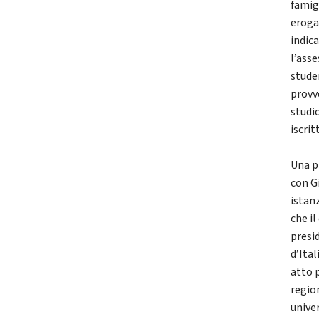
famigl
eroga
indic
l’ass
studen
provv
studio
iscritt
Una p
con G
istanz
che i
presi
d’Ital
atto p
region
unive