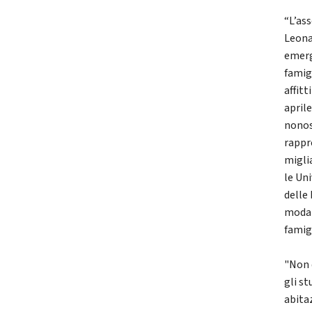
“L’as
Leona
emerg
famig
affitt
april
nonos
rappr
migli
le Un
delle 
modal
famig
"Non 
gli s
abita