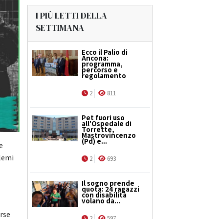
I PIÙ LETTI DELLA
SETTIMANA
Ecco il Palio di
Ancona:
programma,
percorso e
regolamento
2
811
Pet fuori uso
all'Ospedale di
Torrette,
Mastrovincenzo
(Pd) e...
e
blemi
2
693
Il sogno prende
quota: 24 ragazzi
con disabilità
volano da...
erse
2
597