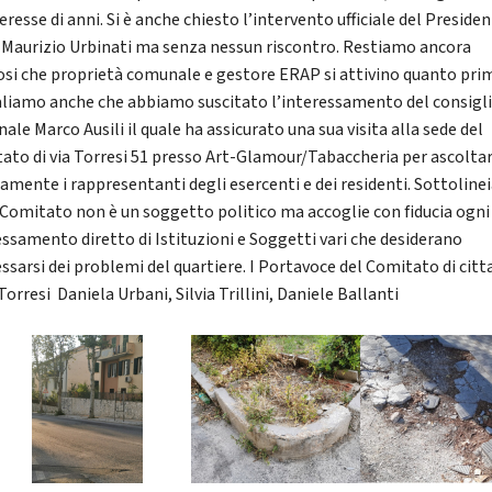
eresse di anni. Si è anche chiesto l’intervento ufficiale del Preside
Maurizio Urbinati ma senza nessun riscontro. Restiamo ancora
iosi che proprietà comunale e gestore ERAP si attivino quanto pri
liamo anche che abbiamo suscitato l’interessamento del consigl
le Marco Ausili il quale ha assicurato una sua visita alla sede del
ato di via Torresi 51 presso Art-Glamour/Tabaccheria per ascolta
tamente i rappresentanti degli esercenti e dei residenti. Sottolin
l Comitato non è un soggetto politico ma accoglie con fiducia ogni
essamento diretto di Istituzioni e Soggetti vari che desiderano
ssarsi dei problemi del quartiere. I Portavoce del Comitato di citt
Torresi ​​​​​​ Daniela Urbani, Silvia Trillini, Daniele Ballanti