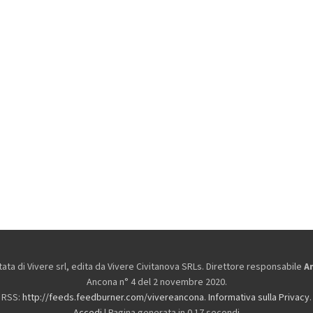
ta di Vivere srl, edita da
Vivere Civitanova SRLs. Direttore responsabile
A
Ancona n° 4 del 2 novembre 2020.
RSS:
http://feeds.feedburner.com/vivereancona
.
Informativa sulla Privacy
.