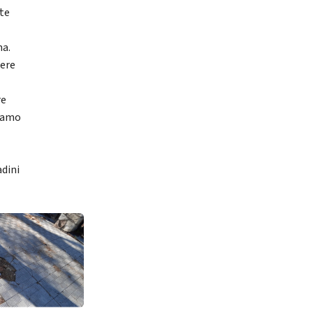
nte
ma.
iere
re
eiamo
adini