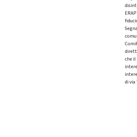
disint
ERAP 
fiduc
Segna
comuna
Comit
diret
che i
inter
intere
di via 