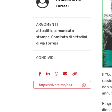
Torresi
ARGOMENTI
attualità
,
comunicato
stampa
,
Comitato di cittadini
di via Torresi
CONDIVIDI
Il “Co
rassi
https://vivere.me/bs37
non h
annunc
Ringr
dimen