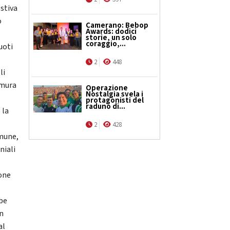
stiva
o
Camerano: Bebop
Awards: dodici
storie, un solo
coraggio,...
uoti
2
448
li
 mura
Operazione
Nostalgia svela i
protagonisti del
raduno di...
 la
2
428
omune,
niali
ione
bbe
un
al