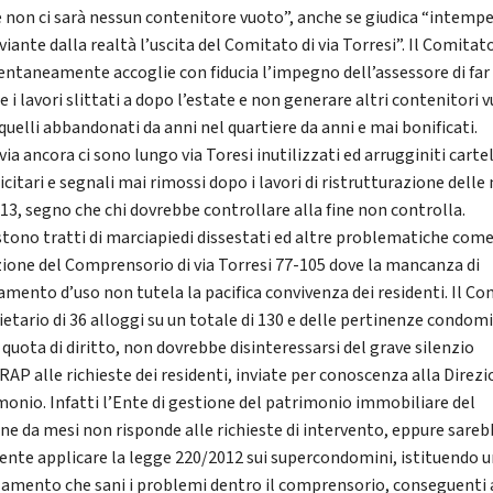
e non ci sarà nessun contenitore vuoto”, anche se giudica “intempe
viante dalla realtà l’uscita del Comitato di via Torresi”. Il Comitat
taneamente accoglie con fiducia l’impegno dell’assessore di far
e i lavori slittati a dopo l’estate e non generare altri contenitori v
quelli abbandonati da anni nel quartiere da anni e mai bonificati.
ia ancora ci sono lungo via Toresi inutilizzati ed arrugginiti cartel
citari e segnali mai rimossi dopo i lavori di ristrutturazione delle
013, segno che chi dovrebbe controllare alla fine non controlla.
stono tratti di marciapiedi dissestati ed altre problematiche come
zione del Comprensorio di via Torresi 77-105 dove la mancanza di
amento d’uso non tutela la pacifica convivenza dei residenti. Il C
ietario di 36 alloggi su un totale di 130 e delle pertinenze condomi
 quota di diritto, non dovrebbe disinteressarsi del grave silenzio
RAP alle richieste dei residenti, inviate per conoscenza alla Direz
monio. Infatti l’Ente di gestione del patrimonio immobiliare del
e da mesi non risponde alle richieste di intervento, eppure sare
ciente applicare la legge 220/2012 sui supercondomini, istituendo 
amento che sani i problemi dentro il comprensorio, conseguenti 