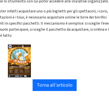
he lo strumento con cui poter accedere alle iniziative organizzate.
ter infatti acquistare uno o più biglietti per gli spettacoli, i corsi, 
azioni e i tour, è necessario acquistare online le birre dei birrifici
ti in specifici pacchetti. Il meccanismo è semplice: si sceglie l’ev
 vuole partecipare, si sceglie il pacchetto da acquistare, si ordina e i
 è fatto
Torna all'articolo