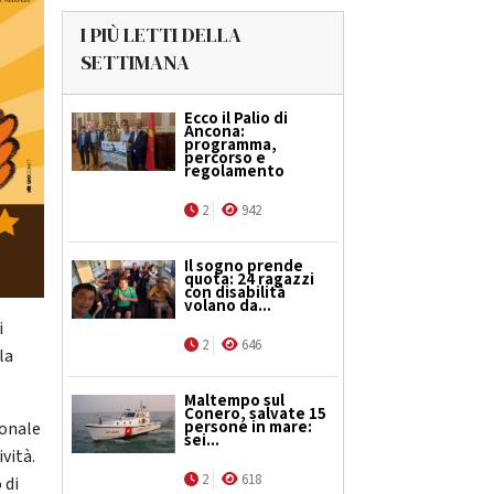
I PIÙ LETTI DELLA
SETTIMANA
Ecco il Palio di
Ancona:
programma,
percorso e
regolamento
2
942
Il sogno prende
quota: 24 ragazzi
con disabilità
volano da...
i
2
646
la
Maltempo sul
Conero, salvate 15
persone in mare:
ionale
sei...
vità.
2
618
 di