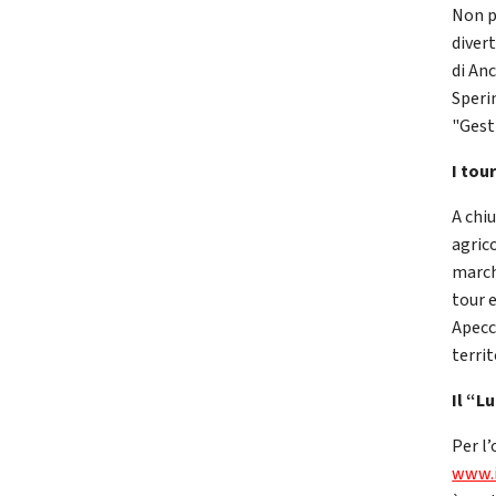
Non p
diver
di An
Speri
"Gest
I tour
A chiu
agric
march
tour 
Apecch
territ
Il “Lu
Per l’
www.