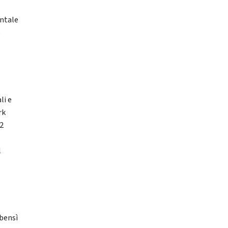
entale
o
li e
rk
 2
l
 bensì