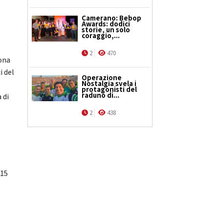
Camerano: Bebop
Awards: dodici
storie, un solo
coraggio,...
2
470
cona
i del
Operazione
Nostalgia svela i
protagonisti del
raduno di...
 di
2
438
 15