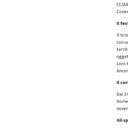
CCIAA
Coner
Il fes
Il bri
con un
territ
oggett
Loro 
Ancon
Il co
Dal 3 
homeb
novem
Gli s