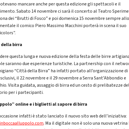
otevano mancare anche per questa edizione gli spettacoli e il
timento. Sabato 14 novembre ci sarà il concerto al Teatro Sperim
cona dei “Brutti di Fosco” e poi domenica 15 novembre sempre all
mentale il comico Piero Massimo Macchini porterà in scena il suo
icolors".
 della birra
dere questa lunga e nuova edizione della festa delle birre artigiana
ole saranno due esperienze turistiche. La partnership con il netwo
igiano “Città della Birra” ha infatti portato all’organizzazione di
esclusivi, il 22 novembre e il 29 novembre a Serra Sant’Abbondio e
io. Visita guidata, assaggio di birra ed un cesto di prelibatezze de
orio per i partecipanti.
ppolo” online e i biglietti al sapore di birra
occasione infatti è stato lanciato il nuovo sito web dell’iniziativa:
inboccaalluppolo.com
. Ma il digitale non è solo una nuova vetrina