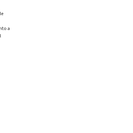
le
ento a
l