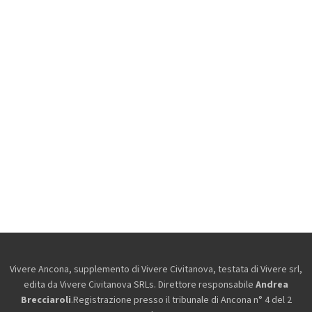
Vivere Ancona, supplemento di Vivere Civitanova, testata di Vivere srl,
edita da
Vivere Civitanova SRLs. Direttore responsabile
Andrea
Brecciaroli
.Registrazione presso il tribunale di Ancona n° 4 del 2