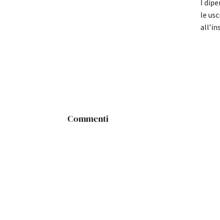
I dip
le usc
all’in
Commenti