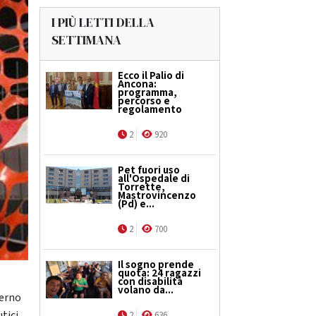
I PIÙ LETTI DELLA
SETTIMANA
Ecco il Palio di
Ancona:
programma,
percorso e
regolamento
2
920
Pet fuori uso
all'Ospedale di
Torrette,
Mastrovincenzo
(Pd) e...
2
700
Il sogno prende
quota: 24 ragazzi
con disabilità
volano da...
terno
tici
2
636