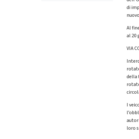
di imp
nuovo
Al fin
al 20
VIA C
Interd
rotat
della
rotat
circo
I vei
l’obbl
autori
loro s