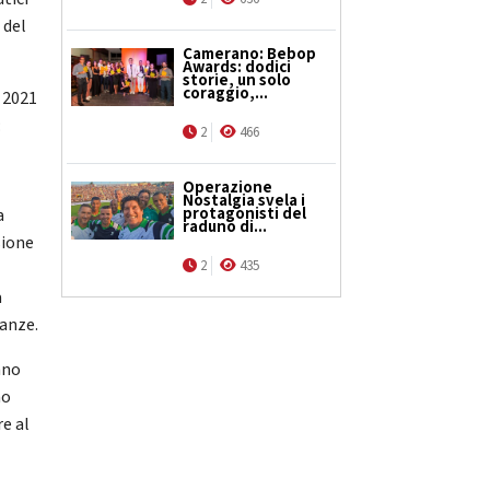
 del
Camerano: Bebop
Awards: dodici
storie, un solo
coraggio,...
o 2021
:
2
466
Operazione
Nostalgia svela i
protagonisti del
a
raduno di...
sione
2
435
a
lanze.
nno
no
re al