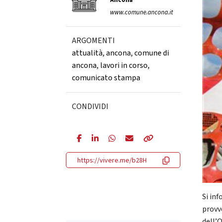
Ancona
www.comune.ancona.it
ARGOMENTI
attualità
,
ancona
,
comune di
ancona
,
lavori in corso
,
comunicato stampa
CONDIVIDI
https://vivere.me/b28H
Si in
provv
dell’