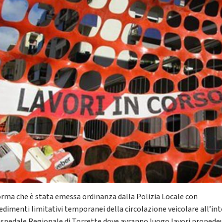
forma che è stata emessa ordinanza dalla Polizia Locale con
edimenti limitativi temporanei della circolazione veicolare all’in
Ospedale Regionale di Torrette dove avranno luogo lavori propedeu