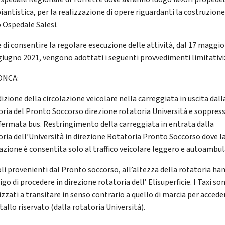
iantistica, per la realizzazione di opere riguardanti la costruzione
 Ospedale Salesi.
e di consentire la regolare esecuzione delle attività, dal 17 maggi
 giugno 2021, vengono adottati i seguenti provvedimenti limitativi
ONCA:
izione della circolazione veicolare nella carreggiata in uscita dall
oria del Pronto Soccorso direzione rotatoria Università e soppres
 fermata bus. Restringimento della carreggiata in entrata dalla
oria dell’Università in direzione Rotatoria Pronto Soccorso dove l
lazione è consentita solo al traffico veicolare leggero e autoambu
coli provenienti dal Pronto soccorso, all’altezza della rotatoria ha
igo di procedere in direzione rotatoria dell’ Elisuperficie. I Taxi so
zzati a transitare in senso contrario a quello di marcia per accede
tallo riservato (dalla rotatoria Università).