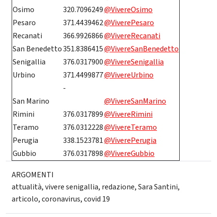
Osimo
320.7096249
@VivereOsimo
Pesaro
371.4439462
@ViverePesaro
Recanati
366.9926866
@VivereRecanati
San Benedetto
351.8386415
@VivereSanBenedetto
Senigallia
376.0317900
@VivereSenigallia
Urbino
371.4499877
@VivereUrbino
-
San Marino
@VivereSanMarino
Rimini
376.0317899
@VivereRimini
Teramo
376.0312228
@VivereTeramo
Perugia
338.1523781
@ViverePerugia
Gubbio
376.0317898
@VivereGubbio
ARGOMENTI
attualità
,
vivere senigallia
,
redazione
,
Sara Santini
,
articolo
,
coronavirus
,
covid 19