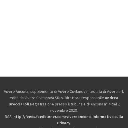
Vivere Ancona, supplemento di Vivere Civitanova, testata di Vivere srl,
edita da
Vivere Civitanova SRLs. Direttore responsabile
Andrea
Brecciaroli
.Registrazione presso il tribunale di Ancona n° 4 del 2
novembre 2020.
RSS:
http://feeds.feedburner.com/vivereancona
.
Informativa sulla
Privacy
.