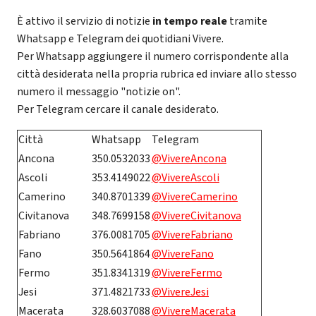
È attivo il servizio di notizie
in tempo reale
tramite
Whatsapp e Telegram dei quotidiani Vivere.
Per Whatsapp aggiungere il numero corrispondente alla
città desiderata nella propria rubrica ed inviare allo stesso
numero il messaggio "notizie on".
Per Telegram cercare il canale
desiderato.
Città
Whatsapp
Telegram
Ancona
350.0532033
@VivereAncona
Ascoli
353.4149022
@VivereAscoli
Camerino
340.8701339
@VivereCamerino
Civitanova
348.7699158
@VivereCivitanova
Fabriano
376.0081705
@VivereFabriano
Fano
350.5641864
@VivereFano
Fermo
351.8341319
@VivereFermo
Jesi
371.4821733
@VivereJesi
Macerata
328.6037088
@VivereMacerata