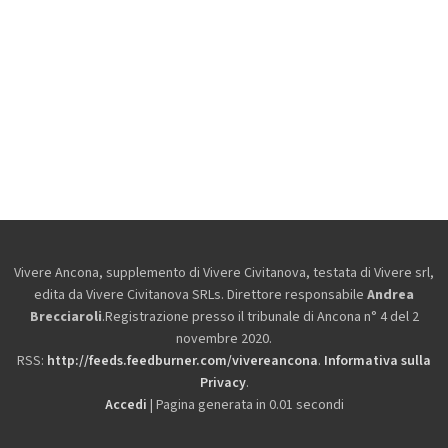
Vivere Ancona, supplemento di Vivere Civitanova, testata di Vivere srl,
edita da
Vivere Civitanova SRLs. Direttore responsabile
Andrea
Brecciaroli
.Registrazione presso il tribunale di Ancona n° 4 del 2
novembre 2020.
RSS:
http://feeds.feedburner.com/vivereancona
.
Informativa sulla
Privacy
.
Accedi
| Pagina generata in 0.01 secondi