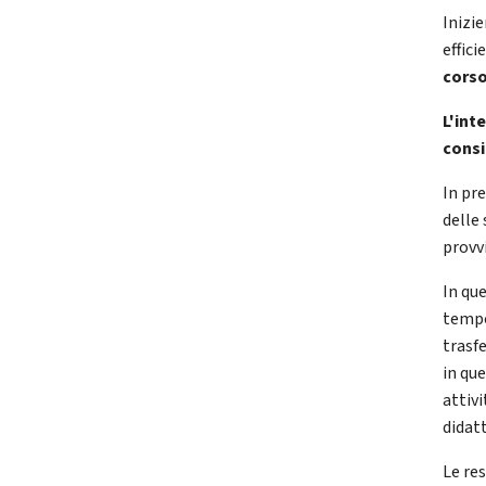
Inizi
effic
cors
L'int
consi
In pre
delle 
provv
In qu
tempo
trasfe
in qu
attivi
didat
Le re