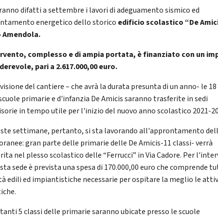
eranno difatti a settembre i lavori di adeguamento sismico ed
ientamento energetico dello storico
edificio scolastico “De Amici
o Amendola.
ervento, complesso e di ampia portata, è finanziato con un im
derevole, pari a 2.617.000,00 euro.
visione del cantiere – che avrà la durata presunta di un anno- le 18 
scuole primarie e d'infanzia De Amicis saranno trasferite in sedi
isorie in tempo utile per l'inizio del nuovo anno scolastico 2021-2
este settimane, pertanto, si sta lavorando all'approntamento dell
ranee: gran parte delle primarie delle De Amicis-11 classi- verrà
rita nel plesso scolastico delle “Ferrucci” in Via Cadore. Per l'inte
esta sede è prevista una spesa di 170.000,00 euro che comprende tu
tà edili ed impiantistiche necessarie per ospitare la meglio le atti
tiche.
stanti 5 classi delle primarie saranno ubicate presso le scuole