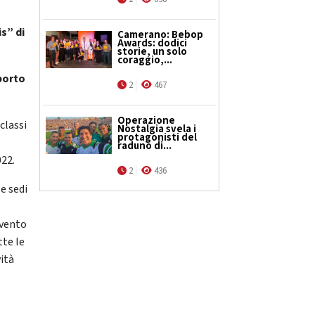
s” di
Camerano: Bebop
Awards: dodici
storie, un solo
coraggio,...
porto
2
467
Operazione
classi
Nostalgia svela i
protagonisti del
raduno di...
022.
2
436
e sedi
rvento
tte le
vità