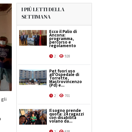
I PIÙ LETTI DELLA
SETTIMANA
Ecco il Palio di
Ancona:
programma,
percorso e
regolamento
2
928
Pet fuori uso
all'Ospedale di
Torrette,
Mastrovincenzo
(Pd) e...
2
701
 gli
Il sogno prende
quota: 24 ragazzi
con disabilità
a
volano da...
2
638