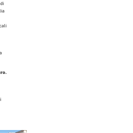
di
lia
cali
o
a
uro.
i