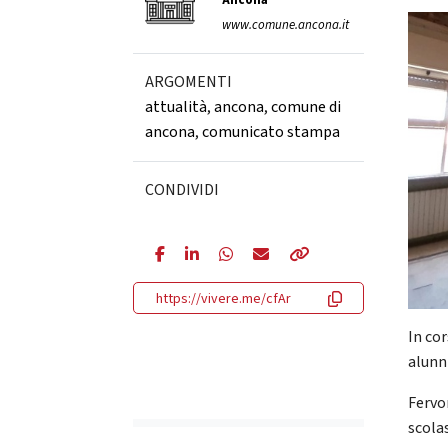
Ancona
www.comune.ancona.it
ARGOMENTI
attualità
,
ancona
,
comune di
ancona
,
comunicato stampa
CONDIVIDI
https://vivere.me/cfAr
In co
alunn
Fervon
scolas