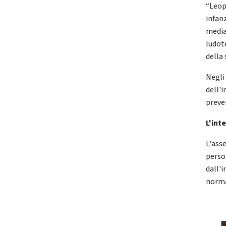
“Leop
infanz
media
ludote
della 
Negli 
dell'i
preve
L'int
L'asse
perso
dall'i
norma