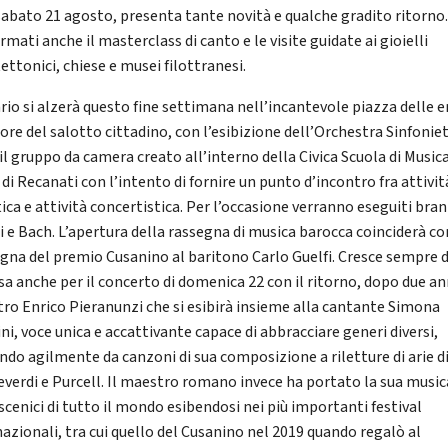
a sabato 21 agosto, presenta tante novità e qualche gradito ritorno
mati anche il masterclass di canto e le visite guidate ai gioielli
ettonici, chiese e musei filottranesi.
ario si alzerà questo fine settimana nell’incantevole piazza delle e
uore del salotto cittadino, con l’esibizione dell’Orchestra Sinfonie
 il gruppo da camera creato all’interno della Civica Scuola di Musica
 di Recanati con l’intento di fornire un punto d’incontro fra attivit
ica e attività concertistica. Per l’occasione verranno eseguiti brani
i e Bach. L’apertura della rassegna di musica barocca coinciderà co
gna del premio Cusanino al baritono Carlo Guelfi. Cresce sempre d
sa anche per il concerto di domenica 22 con il ritorno, dopo due ann
ro Enrico Pieranunzi che si esibirà insieme alla cantante Simona
ni, voce unica e accattivante capace di abbracciare generi diversi,
ndo agilmente da canzoni di sua composizione a riletture di arie d
verdi e Purcell. Il maestro romano invece ha portato la sua music
scenici di tutto il mondo esibendosi nei più importanti festival
nazionali, tra cui quello del Cusanino nel 2019 quando regalò al