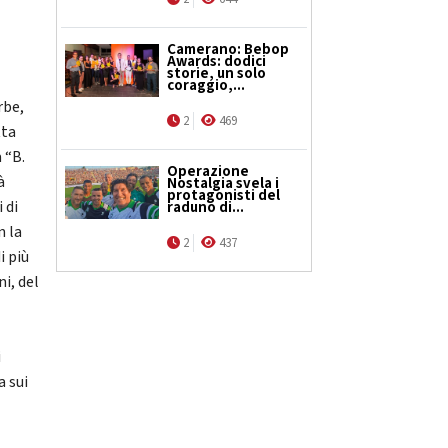
.
Camerano: Bebop
Awards: dodici
storie, un solo
coraggio,...
rbe,
2
469
tta
 “B.
Operazione
à
Nostalgia svela i
protagonisti del
 di
raduno di...
n la
2
437
i più
i, del
i
a sui