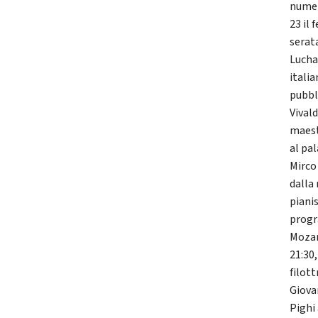
numer
23 il 
serat
Lucha
itali
pubbl
Vivald
maest
al pa
Mirco
dalla
pianis
progr
Mozar
21:30
filot
Giova
Pighi