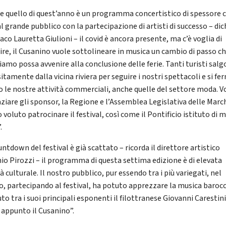
e quello di quest’anno è un programma concertistico di spessore c
l grande pubblico con la partecipazione di artisti di successo – dic
daco Lauretta Giulioni – il covid è ancora presente, ma c’è voglia di
ire, il Cusanino vuole sottolineare in musica un cambio di passo ch
iamo possa avvenire alla conclusione delle ferie. Tanti turisti sal
itamente dalla vicina riviera per seguire i nostri spettacoli e si f
o le nostre attività commerciali, anche quelle del settore moda. V
aziare gli sponsor, la Regione e l’Assemblea Legislativa delle Marc
voluto patrocinare il festival, così come il Pontificio istituto di 
.
untdown del festival è già scattato – ricorda il direttore artistico
io Pirozzi – il programma di questa settima edizione è di elevata
à culturale. Il nostro pubblico, pur essendo tra i più variegati, nel
, partecipando al festival, ha potuto apprezzare la musica baroc
to tra i suoi principali esponenti il filottranese Giovanni Carestin
 appunto il Cusanino”.