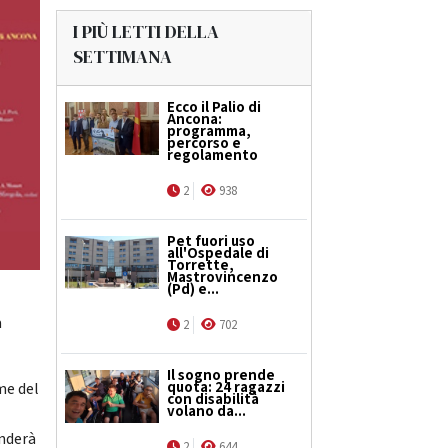
I PIÙ LETTI DELLA
SETTIMANA
Ecco il Palio di
Ancona:
programma,
percorso e
regolamento
2
938
Pet fuori uso
all'Ospedale di
Torrette,
Mastrovincenzo
(Pd) e...
a
2
702
Il sogno prende
quota: 24 ragazzi
me del
con disabilità
volano da...
enderà
2
644