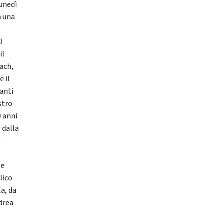
unedì
n una
0
il
Bach,
e il
anti
stro
0 anni
 dalla
n
le
lico
a, da
ndrea