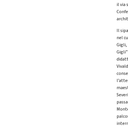
il vi
Confer
archit
Il sip
nel c
Gigli,
Gigli”
didatt
Vivald
conse
l’atte
maest
Severi
passa
Monte
palco
inter