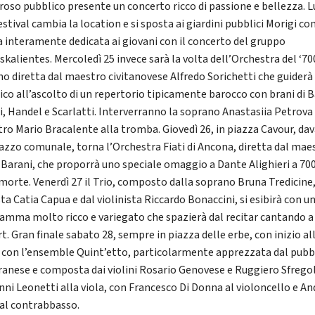
oso pubblico presente un concerto ricco di passione e bellezza. L
festival cambia la location e si sposta ai giardini pubblici Morigi co
a interamente dedicata ai giovani con il concerto del gruppo
skalientes. Mercoledì 25 invece sarà la volta dell’Orchestra del ‘70
ano diretta dal maestro civitanovese Alfredo Sorichetti che guiderà 
ico all’ascolto di un repertorio tipicamente barocco con brani di 
i, Handel e Scarlatti. Interverranno la soprano Anastasiia Petrova 
ro Mario Bracalente alla tromba. Giovedì 26, in piazza Cavour, dav
lazzo comunale, torna l’Orchestra Fiati di Ancona, diretta dal mae
 Barani, che proporrà uno speciale omaggio a Dante Alighieri a 70
 morte. Venerdì 27 il Trio, composto dalla soprano Bruna Tredicine,
ta Catia Capua e dal violinista Riccardo Bonaccini, si esibirà con u
amma molto ricco e variegato che spazierà dal recitar cantando a
t. Gran finale sabato 28, sempre in piazza delle erbe, con inizio al
, con l’ensemble Quint’etto, particolarmente apprezzata dal pubb
tranese e composta dai violini Rosario Genovese e Ruggiero Sfregol
nni Leonetti alla viola, con Francesco Di Donna al violoncello e A
 al contrabbasso.