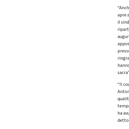
“Anch
apre a
il sin
ripart
augur
appos
press
ringr
hanno 
sacra”
“Il co
Anton
qualit
tempo
ha avu
detto