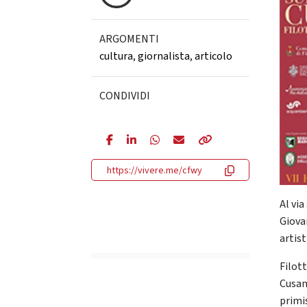
ARGOMENTI
cultura
,
giornalista
,
articolo
CONDIVIDI
https://vivere.me/cfwy
Al via
Giova
artis
Filot
Cusan
primi