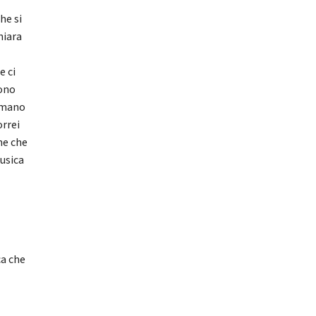
he si
hiara
e ci
gono
ermano
orrei
he che
musica
ca che
i