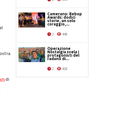
Camerano: Bebop
Awards: dodici
storie, un solo
coraggio,...
al
2
448
Operazione
Nostalgia svela i
ostra.
protagonisti del
raduno di...
2
428
ram
di
d