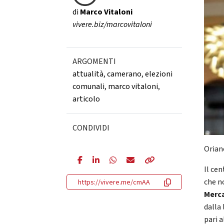
di
Marco Vitaloni
vivere.biz/marcovitaloni
ARGOMENTI
attualità
,
camerano
,
elezioni
comunali
,
marco vitaloni
,
articolo
CONDIVIDI
Orian
Il ce
che n
https://vivere.me/cmAA
Merc
dalla 
pari a