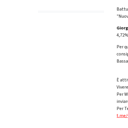
Batt
"Nuov
Giorg
4,72%
Per q
consi
Bassa 
È atti
Viver
Per W
invia
Per T
t.me/