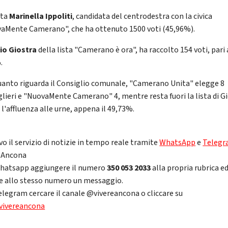
uta
Marinella Ippoliti
, candidata del centrodestra con la civica
aMente Camerano", che ha ottenuto 1500 voti (45,96%).
io Giostra
della lista "Camerano è ora", ha raccolto 154 voti, pari 
.
uanto riguarda il Consiglio comunale, "Camerano Unita" elegge 8
glieri e "NuovaMente Camerano" 4, mentre resta fuori la lista di Gi
l'affluenza alle urne, appena il 49,73%.
vo il servizio di notizie in tempo reale tramite
WhatsApp
e
Teleg
eAncona
hatsapp aggiungere il numero
350 053 2033
alla propria rubrica e
re allo stesso numero un messaggio.
elegram cercare il canale @vivereancona o cliccare su
vivereancona