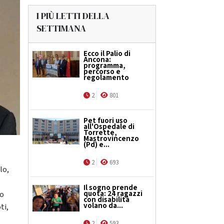
I PIÙ LETTI DELLA
SETTIMANA
Ecco il Palio di
Ancona:
programma,
percorso e
regolamento
2
801
Pet fuori uso
all'Ospedale di
Torrette,
Mastrovincenzo
(Pd) e...
2
693
lo,
Il sogno prende
quota: 24 ragazzi
to
con disabilità
volano da...
ti,
2
593