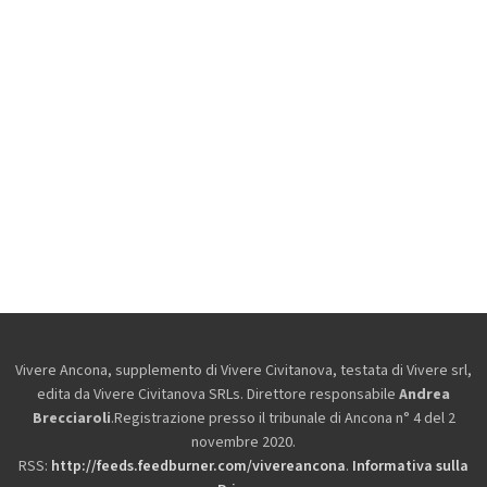
Vivere Ancona, supplemento di Vivere Civitanova, testata di Vivere srl,
edita da
Vivere Civitanova SRLs. Direttore responsabile
Andrea
Brecciaroli
.Registrazione presso il tribunale di Ancona n° 4 del 2
novembre 2020.
RSS:
http://feeds.feedburner.com/vivereancona
.
Informativa sulla