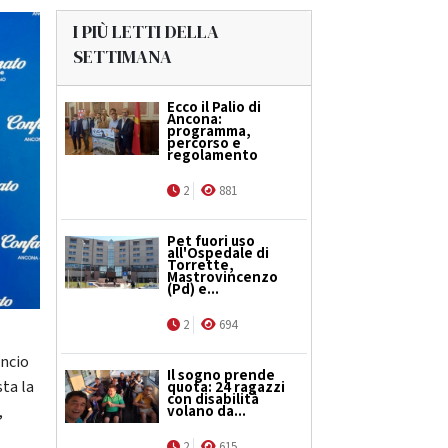
I PIÙ LETTI DELLA
SETTIMANA
Ecco il Palio di
Ancona:
programma,
percorso e
regolamento
2
881
Pet fuori uso
all'Ospedale di
Torrette,
Mastrovincenzo
(Pd) e...
2
694
ancio
Il sogno prende
ta la
quota: 24 ragazzi
con disabilità
volano da...
,
i
2
615