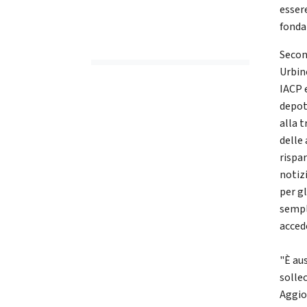
esser
fonda
Secon
Urbin
IACP 
depot
alla 
delle
rispa
notiz
per gl
sempl
accede
"Ѐ au
solle
Aggio