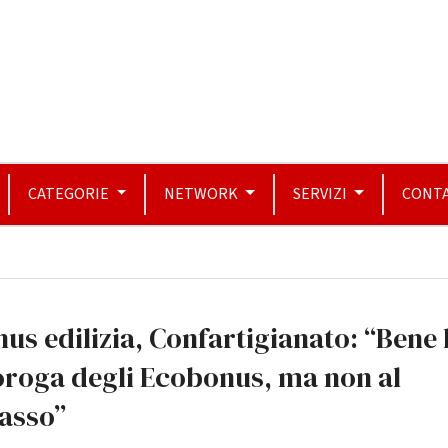
CATEGORIE
NETWORK
SERVIZI
CONTA
us edilizia, Confartigianato: “Bene 
oroga degli Ecobonus, ma non al
asso”