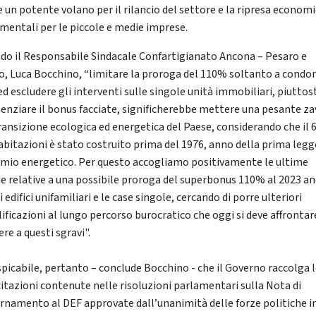
e un potente volano per il rilancio del settore e la ripresa economi
mentali per le piccole e medie imprese.
do il Responsabile Sindacale Confartigianato Ancona – Pesaro e
o, Luca Bocchino, “limitare la proroga del 110% soltanto a condo
ed escludere gli interventi sulle singole unità immobiliari, piuttos
enziare il bonus facciate, significherebbe mettere una pesante za
transizione ecologica ed energetica del Paese, considerando che il
 abitazioni è stato costruito prima del 1976, anno della prima legg
rmio energetico. Per questo accogliamo positivamente le ultime
ie relative a una possibile proroga del superbonus 110% al 2023 a
i edifici unifamiliari e le case singole, cercando di porre ulteriori
ificazioni al lungo percorso burocratico che oggi si deve affrontar
re a questi sgravi".
spicabile, pertanto – conclude Bocchino - che il Governo raccolga 
citazioni contenute nelle risoluzioni parlamentari sulla Nota di
rnamento al DEF approvate dall’unanimità delle forze politiche i