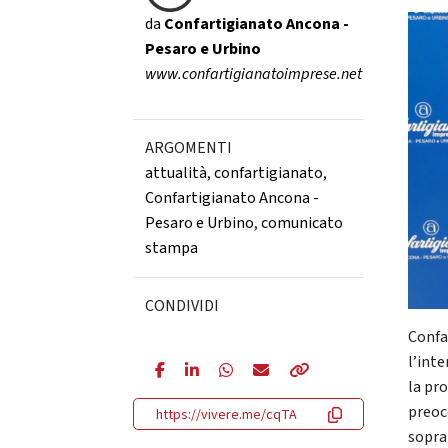
da
Confartigianato Ancona -
Pesaro e Urbino
www.confartigianatoimprese.net
ARGOMENTI
attualità
,
confartigianato
,
Confartigianato Ancona -
Pesaro e Urbino
,
comunicato
stampa
CONDIVIDI
Confa
l’int
la pr
preoc
https://vivere.me/cqTA
sopra