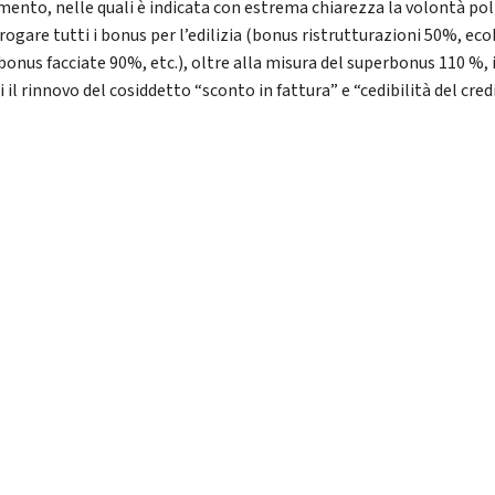
mento, nelle quali è indicata con estrema chiarezza la volontà pol
orogare tutti i bonus per l’edilizia (bonus ristrutturazioni 50%, ec
bonus facciate 90%, etc.), oltre alla misura del superbonus 110 %, i
i il rinnovo del cosiddetto “sconto in fattura” e “cedibilità del cred