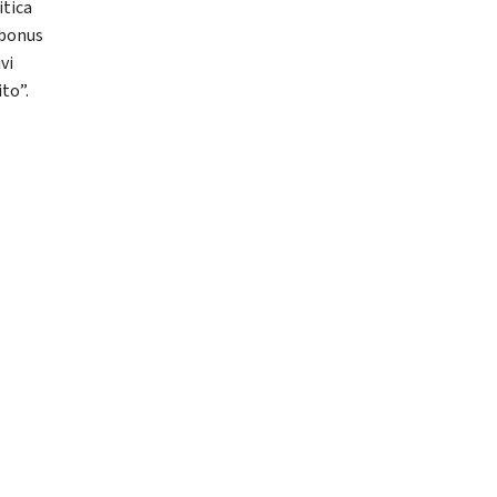
itica
obonus
vi
ito”.