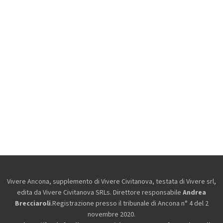
Vivere Ancona, supplemento di Vivere Civitanova, testata di Vivere srl,
edita da
Vivere Civitanova SRLs. Direttore responsabile
Andrea
Brecciaroli
.Registrazione presso il tribunale di Ancona n° 4 del 2
novembre 2020.