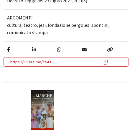
Decreto-legge del 23 luglio 2021, n. 105)
ARGOMENTI
cultura
,
teatro
,
jesi
,
fondazione pergolesi spontini
,
comunicato stampa
https://vivere.me/cs43