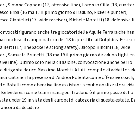
er), Simone Capponi (17, offensive line), Lorenzo Cilla (18, quarter
esco Erba (16 ma 17 il primo giorno di raduno, kicker e punter),
sco Gianfelici (17, wide receiver), Michele Moretti (18, defensive li
 convocati figurano anche tre giocatori delle Aquile Ferrara che ha
a concluso il campionato under 18 in prestito ai Dolphins. Essi so
a Berti (17, linebacker e strong safety), Jacopo Bindini (18, wide
ver), Samuele Brunetti (18 ma 19 il primo giorno dir aduno tight en
sive line). Ultimo solo nella citazione, convocazione anche per lo
co dirigente dorico Massimo Moretti. A lui il compito di addetto vid
nnunciata ieri la presenza di Andrea Polenta come offensive coach,
to Rotelli come offensive line assistant, scout e analizzatore vide
 Belvederesi come team manager. Il raduno è il primo passo della
ata under 19 in vista degli europei di categoria di questa estate. D
 ancora da decidere.