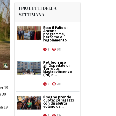
I PIÙ LETTI DELLA
SETTIMANA
Ecco il Palio di
Ancona:
programma,
percorso e
regolamento
2
907
Pet fuori uso
all'Ospedale di
Torrette,
Mastrovincenzo
(Pd) e...
2
700
er 19
e 30
Il sogno prende
quota: 24 ragazzi
con disabilità
volano da...
ma 19
2
634