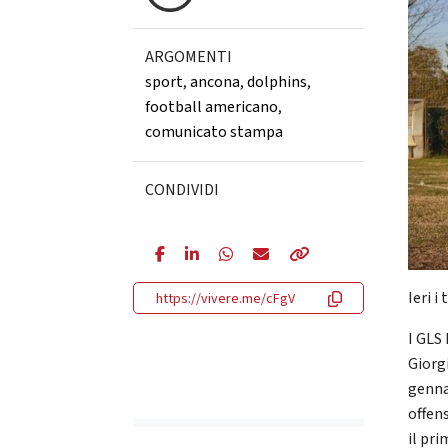
ARGOMENTI
sport
,
ancona
,
dolphins
,
football americano
,
comunicato stampa
CONDIVIDI
Ieri i
https://vivere.me/cFgV
I GLS
Giorg
genna
offen
il pr