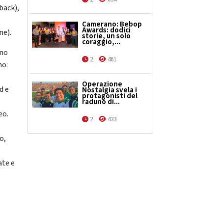
back),
Camerano: Bebop
Awards: dodici
ne).
storie, un solo
coraggio,...
nno
2
461
no:
Operazione
d e
Nostalgia svela i
protagonisti del
raduno di...
eo.
2
433
o,
ate e