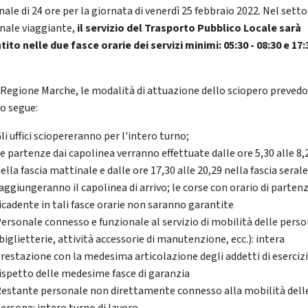
ale di 24 ore per la giornata di venerdì 25 febbraio 2022. Nel setto
nale viaggiante,
il servizio del Trasporto Pubblico Locale sarà
tito nelle due fasce orarie dei servizi minimi: 05:30 - 08:30 e 17:
 Regione Marche, le modalità di attuazione dello sciopero preved
o segue:
li uffici sciopereranno per l'intero turno;
e partenze dai capolinea verranno effettuate dalle ore 5,30 alle 8,
ella fascia mattinale e dalle ore 17,30 alle 20,29 nella fascia serale
aggiungeranno il capolinea di arrivo; le corse con orario di parten
icadente in tali fasce orarie non saranno garantite
ersonale connesso e funzionale al servizio di mobilità delle pers
biglietterie, attività accessorie di manutenzione, ecc.): intera
restazione con la medesima articolazione degli addetti di esercizi
ispetto delle medesime fasce di garanzia
estante personale non direttamente connesso alla mobilità dell