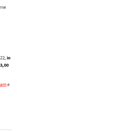
erne
e
022,
in
43,00
ram
e