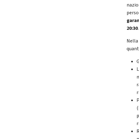
nazion
perso
garan
20:30
.
Nella
quant
G
L
n
r
r
P
(
p
r
R