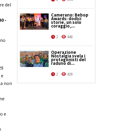
re del
Camerano: Bebop
Awards: dodici
30 -
storie, un solo
coraggio,...
2
448
ono
Operazione
Nostalgia svela i
protagonisti del
raduno di...
29
2
428
 e
za non
one
o e
e