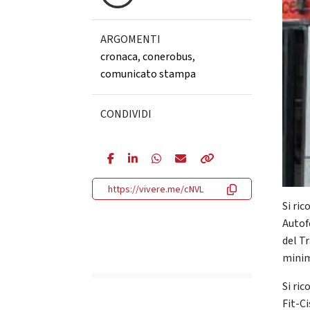
ARGOMENTI
cronaca
,
conerobus
,
comunicato stampa
CONDIVIDI
https://vivere.me/cNVL
Si ri
Autofe
del T
minimi
Si ric
Fit-C