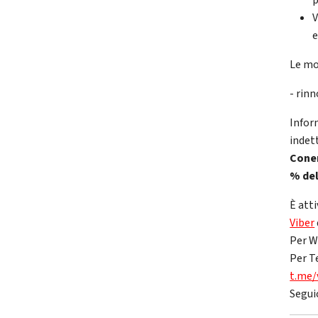
p
V
e
Le mo
- rin
Infor
indet
Coner
% del
È atti
Viber
Per W
Per T
t.me/
Segui