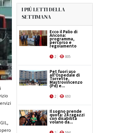
I PIÙ LETTI DELLA
SETTIMANA
Ecco il Palio di
Ancona:
programma,
percorso e
regolamento
2
805
Pet fuori uso
all'Ospedale di
Torrette,
Mastrovincenzo
(Pd) e...
i
vizio
2
693
ervizi
Il sogno prende
quota: 24 ragazzi
con disabilità
volano da...
CGIL,
iopero
2
594