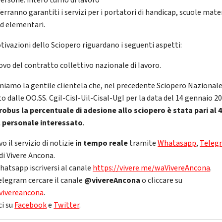
ersone: intero turno di lavoro
erranno garantiti i servizi per i portatori di handicap, scuole mat
d elementari.
tivazioni dello Sciopero riguardano i seguenti aspetti:
novo del contratto collettivo nazionale di Iavoro.
miamo la gentile clientela che, nel precedente Sciopero Nazional
to dalle OO.SS. CgiI-CisI-Uil-Cisal-UgI per la data del 14 gennaio 2
obus la percentuale di adesione allo sciopero è stata pari al 
 personale interessato
.
vo il servizio di notizie
in tempo reale
tramite
Whatasapp
,
Teleg
di Vivere Ancona.
hatsapp iscriversi al canale
https://vivere.me/waVivereAncona
.
elegram cercare il canale
@vivereAncona
o cliccare su
vivereancona
.
ci su
Facebook
e
Twitter
.