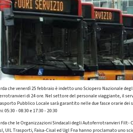
corda che venerdì 25 febbraio è indetto uno Sciopero Nazionale degl
rrotranvieri di 24 ore. Nel settore del personale viaggiante, il ser
rasporto Pubblico Locale sarà garantito nelle due fasce orarie dei s
: 05:30 - 08:30 e 17:30 - 20:30
orda che le Organizzazioni Sindacali degli Autoferrotranvieri Filt- 
isI, UIL Trasporti, Faisa-Cisal ed Ugl Fna hanno proclamato uno sc