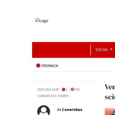
SOCIAL
CRONACA
Ven
24.02.2022 18:50
1
591
sci
COMUNICATO STAMPA
da
Conerobus