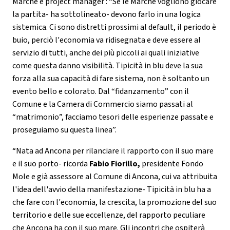
Marche e project manager : “Se le Marche vogliono giocare
la partita- ha sottolineato- devono farlo in una logica
sistemica. Ci sono distretti prossimi al default, il periodo è
buio, perciò l'economia va ridisegnata e deve essere al
servizio di tutti, anche dei più piccoli ai quali iniziative
come questa danno visibilità. Tipicità in blu deve la sua
forza alla sua capacità di fare sistema, non è soltanto un
evento bello e colorato. Dal “fidanzamento” con il
Comune e la Camera di Commercio siamo passati al
“matrimonio”, facciamo tesori delle esperienze passate e
proseguiamo su questa linea”.
“Nata ad Ancona per rilanciare il rapporto con il suo mare
e il suo porto- ricorda
Fabio Fiorillo,
presidente Fondo
Mole e già assessore al Comune di Ancona, cui va attribuita
l'idea dell'avvio della manifestazione- Tipicità in blu ha a
che fare con l'economia, la crescita, la promozione del suo
territorio e delle sue eccellenze, del rapporto peculiare
che Ancona ha con il suo mare. Gli incontri che ospiterà