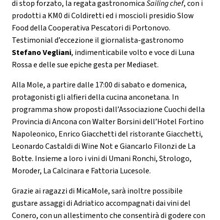
di stop forzato, la regata gastronomica
Sailing chef
, con i
prodotti a KM0 di Coldiretti ed i moscioli presidio Slow
Food della Cooperativa Pescatori di Portonovo.
Testimonial d’eccezione il giornalista-gastronomo
Stefano Vegliani
, indimenticabile volto e voce di Luna
Rossa e delle sue epiche gesta per Mediaset.
Alla Mole, a partire dalle 17:00 di sabato e domenica,
protagonisti gli alfieri della cucina anconetana. In
programma show proposti dall’Associazione Cuochi della
Provincia di Ancona con Walter Borsini dell’Hotel Fortino
Napoleonico, Enrico Giacchetti del ristorante Giacchetti,
Leonardo Castaldi di Wine Not e Giancarlo Filonzi de La
Botte. Insieme a loro i vini di Umani Ronchi, Strologo,
Moroder, La Calcinara e Fattoria Lucesole.
Grazie ai ragazzi di MicaMole, sarà inoltre possibile
gustare assaggi di Adriatico accompagnati dai vini del
Conero, con un allestimento che consentirà di godere con