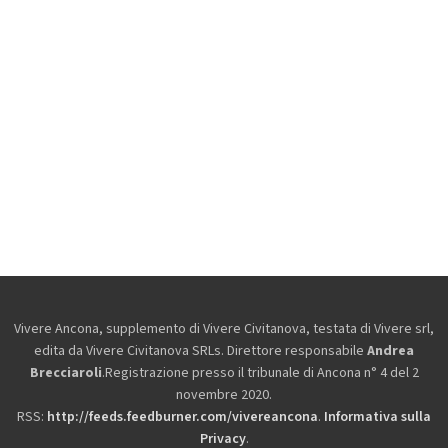
Vivere Ancona, supplemento di Vivere Civitanova, testata di Vivere srl,
edita da
Vivere Civitanova SRLs. Direttore responsabile
Andrea
Brecciaroli
.Registrazione presso il tribunale di Ancona n° 4 del 2
novembre 2020.
RSS:
http://feeds.feedburner.com/vivereancona
.
Informativa sulla
Privacy
.