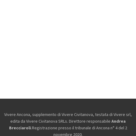
Vivere Ancona, supplemento di Vivere Civitanova, testata di Vivere srl,
edita da
Vivere Civitanova SRLs. Direttore responsabile
Andrea
Brecciaroli
.Registrazione presso il tribunale di Ancona n° 4 del 2
novembre 2020.