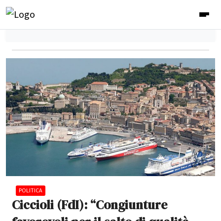
POLITICA
Ciccioli (FdI): “Congiunture