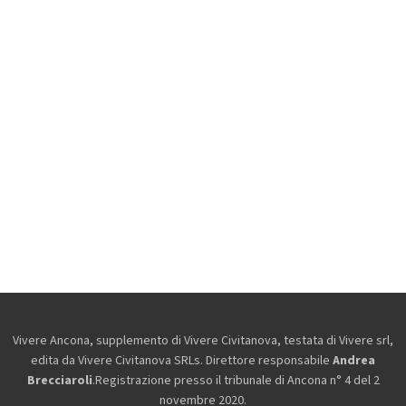
Vivere Ancona, supplemento di Vivere Civitanova, testata di Vivere srl,
edita da
Vivere Civitanova SRLs. Direttore responsabile
Andrea
Brecciaroli
.Registrazione presso il tribunale di Ancona n° 4 del 2
novembre 2020.