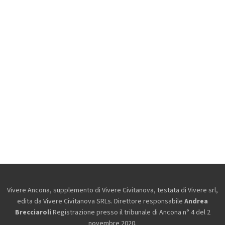
Vivere Ancona, supplemento di Vivere Civitanova, testata di Vivere srl,
edita da
Vivere Civitanova SRLs. Direttore responsabile
Andrea
Brecciaroli
.Registrazione presso il tribunale di Ancona n° 4 del 2
novembre 2020.