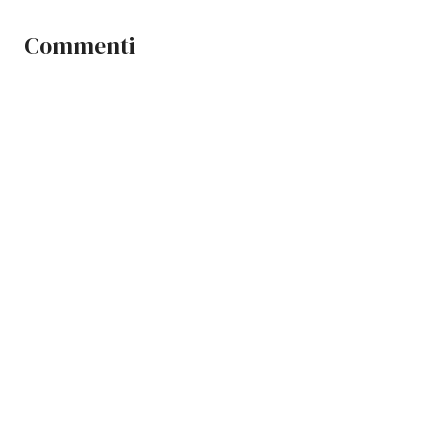
Commenti
Un post condiviso da HALFSHAVE (@gianmarcotamberi)