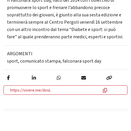
Il Falconara Sport Day, nato del 2014 con l’obiettivo di
promuovere lo sport e frenare l’abbandono precoce
soprattutto dei giovani, è giunto alla sua sesta edizione e
terminerà sempre al Centro Pergoli venerdì 16 settembre
con un altro incontro dal tema “Diabete e sport: si può
fare” al quale prenderanno parte medici, esperti e sportivi.
ARGOMENTI
sport
,
comunicato stampa
,
falconara sport day
https://vivere.me/dosL