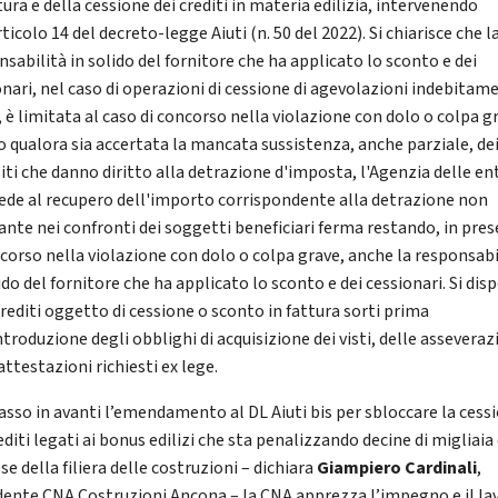
tura e della cessione dei crediti in materia edilizia, intervenendo
rticolo 14 del decreto-legge Aiuti (n. 50 del 2022). Si chiarisce che l
sabilità in solido del fornitore che ha applicato lo sconto e dei
onari, nel caso di operazioni di cessione di agevolazioni indebitam
, è limitata al caso di concorso nella violazione con dolo o colpa g
o qualora sia accertata la mancata sussistenza, anche parziale, de
siti che danno diritto alla detrazione d'imposta, l'Agenzia delle en
ede al recupero dell'importo corrispondente alla detrazione non
ante nei confronti dei soggetti beneficiari ferma restando, in pre
ncorso nella violazione con dolo o colpa grave, anche la responsabi
ido del fornitore che ha applicato lo sconto e dei cessionari. Si dis
crediti oggetto di cessione o sconto in fattura sorti prima
ntroduzione degli obblighi di acquisizione dei visti, delle asseveraz
attestazioni richiesti ex lege.
asso in avanti l’emendamento al DL Aiuti bis per sbloccare la cess
editi legati ai bonus edilizi che sta penalizzando decine di migliaia 
e della filiera delle costruzioni – dichiara
Giampiero Cardinali
,
dente CNA Costruzioni Ancona – la CNA apprezza l’impegno e il la