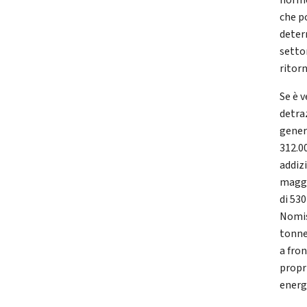
norme
che p
deter
setto
ritor
Se è v
detraz
gener
312.00
addizi
maggio
di 530
Nomis
tonne
a fron
propri
energe