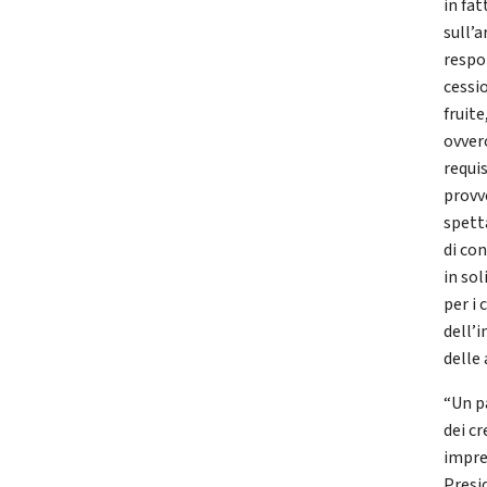
in fat
sull’a
respon
cessi
fruite
ovver
requi
provv
spett
di co
in sol
per i 
dell’i
delle 
“Un p
dei cr
impres
Presi