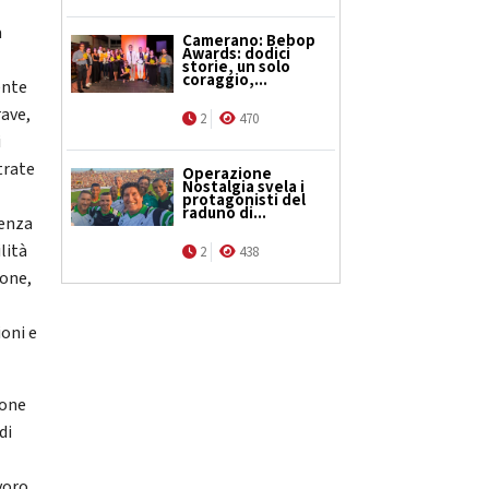
a
Camerano: Bebop
Awards: dodici
storie, un solo
coraggio,...
ente
rave,
2
470
i
trate
Operazione
Nostalgia svela i
protagonisti del
raduno di...
senza
lità
2
438
pone,
ioni e
ione
di
voro