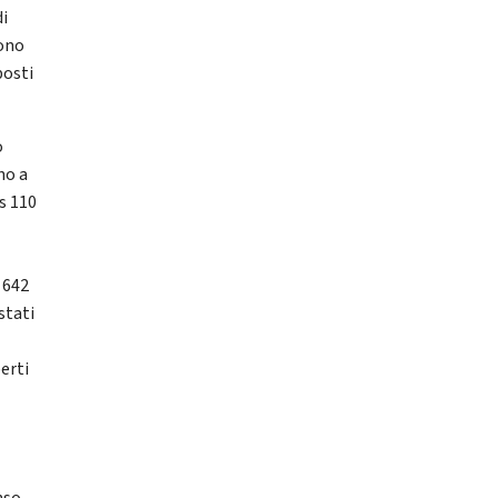
di
sono
posti
o
no a
s 110
 642
stati
erti