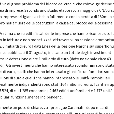
tiva al grave problema del blocco dei crediti che coinvolge decine 
aia di imprese. Secondo uno studio elaborato a maggio da CNA ci 
a imprese artigiane a rischio fallimento con la perdita di 150mila 
oro nella filiera delle costruzioni a causa del blocco della cessione.
A stima che i crediti fiscali delle imprese che hanno riconosciuto l
o in fattura e non monetizzati attraverso una cessione ammonta
 2,6 miliardi di euro I dati Enea della Regione Marche sul superbonu
ento pubblicati il 31 agosto, indicano un totale degli investimenti
si a detrazione oltre 1 miliardo di euro (dato nazionale circa 43
rdi). Gli investimenti che hanno interessato i condomini sono stati
i di euro, quelli che hanno interessato gli edifici unifamiliari sono 
ilioni di euro e quelli che hanno interessato le unità immobiliari
onalmente indipendenti sono stati 164 milioni di euro. I cantieri ap
.524, di cui 1.285 condomini, 2.463 edifici unifamiliari e 1.776 unità
iliari funzionalmente indipendenti.
lmente un poco di chiarezza –prosegue Cardinali - dopo mesi di