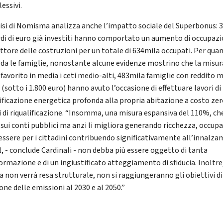
essivi.
lisi di Nomisma analizza anche l’impatto sociale del Superbonus: 3
rdi di euro già investiti hanno comportato un aumento di occupaz
ettore delle costruzioni per un totale di 634mila occupati. Per qua
rda le famiglie, nonostante alcune evidenze mostrino che la misur
 favorito in media i ceti medio-alti, 483mila famiglie con reddito 
(sotto i 1.800 euro) hanno avuto l’occasione di effettuare lavori di
lificazione energetica profonda alla propria abitazione a costo zero
i di riqualificazione. “Insomma, una misura espansiva del 110%, ch
 sui conti pubblici ma anzi li migliora generando ricchezza, occup
essere per i cittadini contribuendo significativamente all’innalz
l, - conclude Cardinali - non debba più essere oggetto di tanta
ormazione e di un ingiustificato atteggiamento di sfiducia. Inoltre,
a non verrà resa strutturale, non si raggiungeranno gli obiettivi di
one delle emissioni al 2030 e al 2050.”