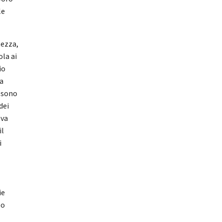
le
tezza,
ola ai
io
ma
e sono
dei
ova
il
i
ie
lo