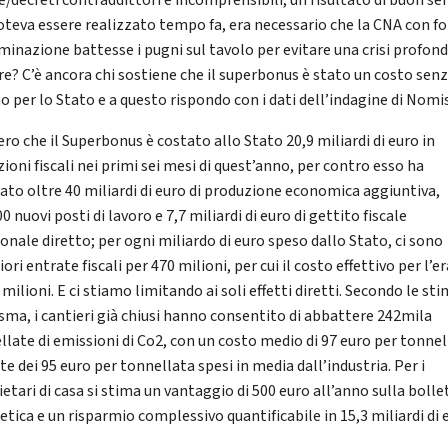
/decreti contraddittori e incomprensibili, un risultato di buon se
oteva essere realizzato tempo fa, era necessario che la CNA con fo
minazione battesse i pugni sul tavolo per evitare una crisi profond
re? C’è ancora chi sostiene che il superbonus è stato un costo sen
no per lo Stato e a questo rispondo con i dati dell’indagine di Nomi
ero che il Superbonus è costato allo Stato 20,9 miliardi di euro in
ioni fiscali nei primi sei mesi di quest’anno, per contro esso ha
ato oltre 40 miliardi di euro di produzione economica aggiuntiva,
0 nuovi posti di lavoro e 7,7 miliardi di euro di gettito fiscale
onale diretto; per ogni miliardo di euro speso dallo Stato, ci sono
ri entrate fiscali per 470 milioni, per cui il costo effettivo per l’er
 milioni. E ci stiamo limitando ai soli effetti diretti. Secondo le sti
ma, i cantieri già chiusi hanno consentito di abbattere 242mila
llate di emissioni di Co2, con un costo medio di 97 euro per tonnel
te dei 95 euro per tonnellata spesi in media dall’industria. Per i
etari di casa si stima un vantaggio di 500 euro all’anno sulla bolle
tica e un risparmio complessivo quantificabile in 15,3 miliardi di 