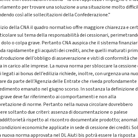
arlamento per trovare una soluzione a una situazione molto diffici
ndendo così alle sollecitazioni della Confederazione.”
dizio della CNA il quadro normativo offre maggiore chiarezza e cer
rticolare sul tema della responsabilità dei cessionari, perimetrand
di dolo o colpa grave. Pertanto CNA auspica che il sistema finanziar
nda rapidamente gli acquisti dei crediti, anche quelli maturati pri
introduzione dell’obbligo di asseverazione e visti di conformità ch
a in carico alle imprese. La nuova norma per sbloccare la cessione 
i legati ai bonus dell’edilizia richiede, inoltre, con urgenza una nu
lare da parte dell’Agenzia delle Entrate che riveda profondamente 
edimento emanato nel giugno scorso. In sostanza la definizione d
 grave deve far riferimento ai comportamenti e non alla
pretazione di norme. Pertanto nella nuova circolare dovrebbero
ere soltanto due criteri: assenza di documentazione o palese
addittorietà rispetto al riscontro documentale prodotto; anomal
 condizioni economiche applicate in sede di cessione dei crediti. So
la nuova norma approvata nel DL Aiuti bis potrà essere la risposta