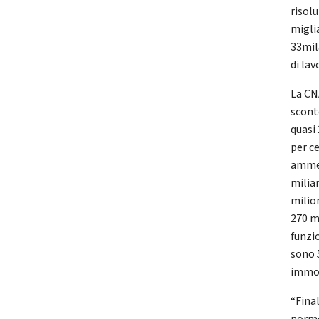
risolu
migli
33mil
di lav
La CN
scont
quasi
per c
ammes
milia
milion
270 m
funzi
sono 5
immob
“Fina