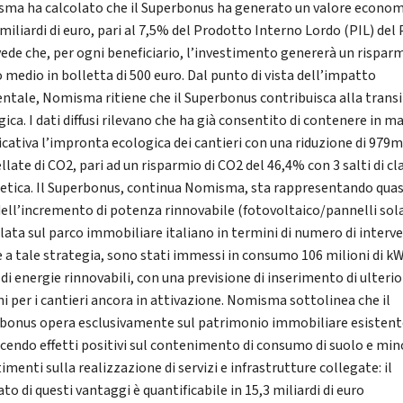
ma ha calcolato che il Superbonus ha generato un valore econom
miliardi di euro, pari al 7,5% del Prodotto Interno Lordo (PIL) del 
vede che, per ogni beneficiario, l’investimento genererà un rispar
 medio in bolletta di 500 euro. Dal punto di vista dell’impatto
ntale, Nomisma ritiene che il Superbonus contribuisca alla trans
ica. I dati diffusi rilevano che ha già consentito di contenere in m
ficativa l’impronta ecologica dei cantieri con una riduzione di 979m
late di CO2, pari ad un risparmio di CO2 del 46,4% con 3 salti di cl
etica. Il Superbonus, continua Nomisma, sta rappresentando quasi
ell’incremento di potenza rinnovabile (fotovoltaico/pannelli sola
llata sul parco immobiliare italiano in termini di numero di interve
e a tale strategia, sono stati immessi in consumo 106 milioni di k
di energie rinnovabili, con una previsione di inserimento di ulterio
ni per i cantieri ancora in attivazione. Nomisma sottolinea che il
bonus opera esclusivamente sul patrimonio immobiliare esistent
cendo effetti positivi sul contenimento di consumo di suolo e min
imenti sulla realizzazione di servizi e infrastrutture collegate: il
ato di questi vantaggi è quantificabile in 15,3 miliardi di euro