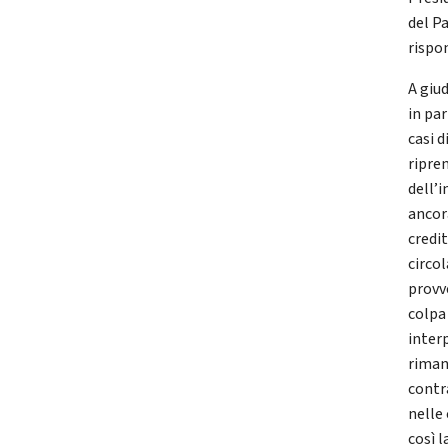
del P
rispo
A giu
in pa
casi 
ripre
dell’
ancor
credit
circo
provv
colpa
inter
riman
contr
nelle
così 