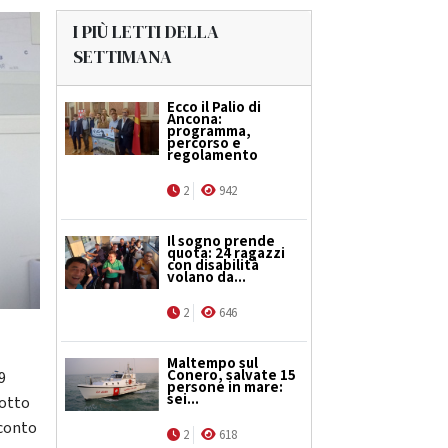
I PIÙ LETTI DELLA
SETTIMANA
Ecco il Palio di
Ancona:
programma,
percorso e
regolamento
2
942
Il sogno prende
quota: 24 ragazzi
con disabilità
volano da...
2
646
Maltempo sul
Conero, salvate 15
9
persone in mare:
sei...
 otto
sconto
2
618