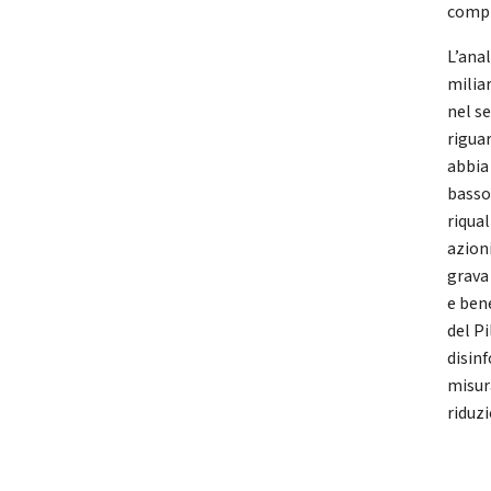
compl
L’ana
milia
nel s
rigua
abbia
basso 
riqua
azion
grava
e ben
del Pi
disinf
misur
riduzi