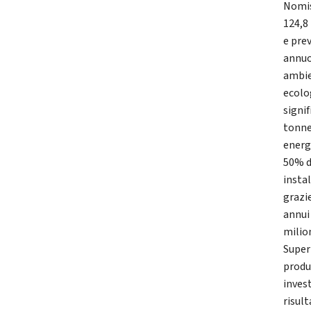
Nomis
124,8 
e pre
annuo
ambie
ecolog
signi
tonnel
energ
50% d
insta
grazi
annui 
milio
Super
produ
invest
risult