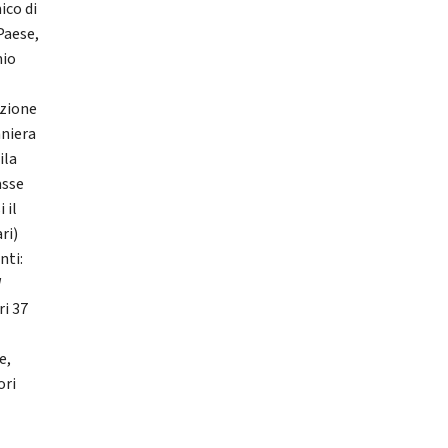
ico di
Paese,
mio
izione
aniera
ila
asse
 il
ri)
nti:
W
ri 37
e,
ori