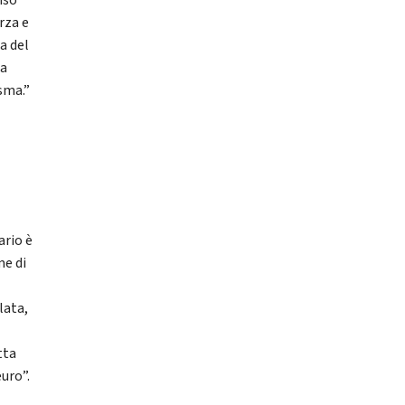
nso
rza e
a del
za
sma.”
ario è
me di
lata,
tta
euro”.