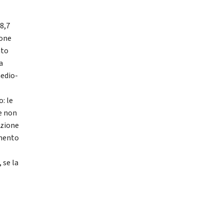
8,7
ione
nto
a
medio-
: le
e non
azione
amento
 se la