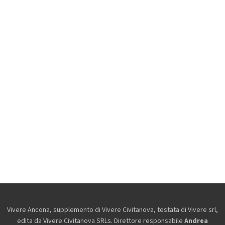
Vivere Ancona, supplemento di Vivere Civitanova, testata di Vivere srl,
edita da
Vivere Civitanova SRLs. Direttore responsabile
Andrea