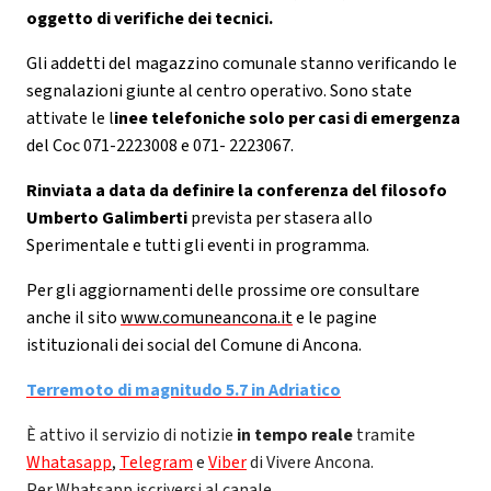
oggetto di verifiche dei tecnici.
Gli addetti del magazzino comunale stanno verificando le
segnalazioni giunte al centro operativo. Sono state
attivate le l
inee telefoniche solo per casi di emergenza
del Coc 071-2223008 e 071- 2223067.
Rinviata a data da definire la conferenza del filosofo
Umberto Galimberti
prevista per stasera allo
Sperimentale e tutti gli eventi in programma.
Per gli aggiornamenti delle prossime ore consultare
anche il sito
www.comuneancona.it
e le pagine
istituzionali dei social del Comune di Ancona.
Terremoto di magnitudo 5.7 in Adriatico
È attivo il servizio di notizie
in tempo reale
tramite
Whatasapp
,
Telegram
e
Viber
di Vivere Ancona.
Per Whatsapp iscriversi al canale