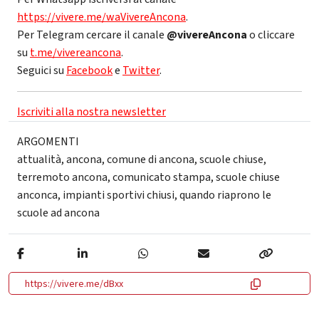
https://vivere.me/waVivereAncona
.
Per Telegram cercare il canale
@vivereAncona
o cliccare
su
t.me/vivereancona
.
Seguici su
Facebook
e
Twitter
.
Iscriviti alla nostra newsletter
ARGOMENTI
attualità
,
ancona
,
comune di ancona
,
scuole chiuse
,
terremoto ancona
,
comunicato stampa
,
scuole chiuse
anconca
,
impianti sportivi chiusi
,
quando riaprono le
scuole ad ancona
https://vivere.me/dBxx