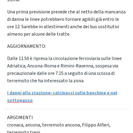
Una prima previsione prevede che al netto della mancanza
di danna le linee potrebbero tornare agibili già entro le
ore 12. Sarebbe in allestimenti anche dei bus sostitutivi
almeno per alcune delle tratte.
AGGIORNAMENTO:
Dalle 11.50 è ripresa la circolazione ferroviaria sulle linee
Adriatica, Ancona-Roma e Rimini-Ravenna, sospesa via
precauzionale dalle ore 7.15 a seguito di una scossa di
terremoto che ha interessato la zona.
I danni alla stazione: calcinacci sulle banchine e nel
sottopasso
ARGOMENTI
cronaca
,
ancona
,
terremoto ancona
,
Filippo Alfieri
,
terremoto treni