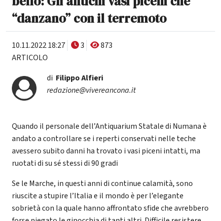
bello: Gli antichi vasi piceni che
“danzano” con il terremoto
10.11.2022 18:27
3
873
ARTICOLO
di
Filippo Alfieri
redazione@vivereancona.it
Quando il personale dell’Antiquarium Statale di Numana è
andato a controllare se i reperti conservati nelle teche
avessero subito danni ha trovato i vasi piceni intatti, ma
ruotati di su sé stessi di 90 gradi
Se le Marche, in questi anni di continue calamità, sono
riuscite a stupire l’Italia e il mondo è per l’elegante
sobrietà con la quale hanno affrontato sfide che avrebbero
forse piegato le ginocchia di tanti altri. Difficile resistere