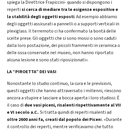
spiega la Direttrice Frapiccini- quando si dispongono i
reperti
si cerca di mediare tra le esigenze espositive e
la stabilità degli oggetti esposti
. Ad esempio abbiamo
degli oggetti assicurati a pannelli o a supporti verticali in
plexiglass. Il terremoto ci ha confermato la bontà delle
scelte prese. Gli oggetti che si sono mossi o sono caduti
dalla loro postazione, dei piccoli frammenti in ceramica o
delle ossa conservate nel museo, non hanno riportato
alcuna lesione e sono stati riposizionati».
LA “PIROETTA” DEI VASI
Nonostante lo studio continuo, la cura e le previsioni,
questi oggetti che hanno attraversato i millenni, riescono
ancora a stupire e lasciare a bocca aperta i loro studiosi. È
il caso di
due vasi piceni, risalenti rispettivamente al VII
e VI secolo a.C.
. Si tratta quindi di reperti risalenti ad
oltre 2600 anni fa, creati dal popolo dei Picen
i. «Durante
il controllo dei reperti, mentre verificavamo che tutto