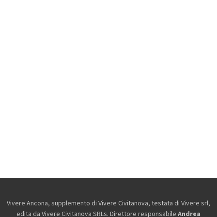
Vivere Ancona, supplemento di Vivere Civitanova, testata di Vivere srl,
edita da
Vivere Civitanova SRLs. Direttore responsabile
Andrea