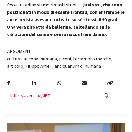
fosse in ordine siamo rimasti stupiti.
Quei vasi, che sono
posizionati in modo di essere frontali, con entrambe le
anse in vista avevano roteato su sé stessi di 90 gradi.
Una vera piroetta da ballerine, saltellando sulle
vibrazioni del sisma e senza riscontrare danni
».
ARGOMENTI
cultura
,
ancona
,
numana
,
piceni
,
terremoto marche
,
articolo
,
Filippo Alfieri
,
antiquarium di numana
https://vivere.me/dBTr