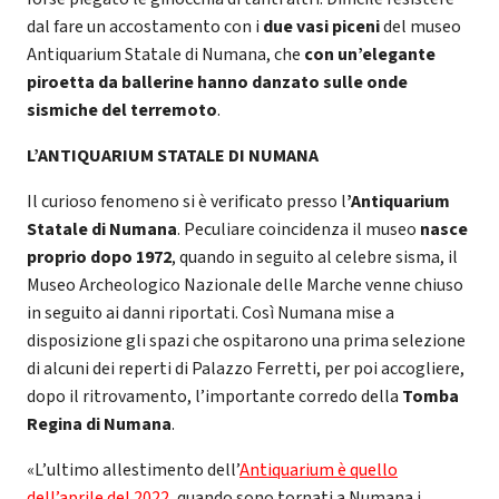
dal fare un accostamento con i
due vasi piceni
del museo
Antiquarium Statale di Numana, che
con un’elegante
piroetta da ballerine hanno danzato sulle onde
sismiche del terremoto
.
L’ANTIQUARIUM STATALE DI NUMANA
Il curioso fenomeno si è verificato presso l
’Antiquarium
Statale di Numana
. Peculiare coincidenza il museo
nasce
proprio dopo 1972
, quando in seguito al celebre sisma, il
Museo Archeologico Nazionale delle Marche venne chiuso
in seguito ai danni riportati. Così Numana mise a
disposizione gli spazi che ospitarono una prima selezione
di alcuni dei reperti di Palazzo Ferretti, per poi accogliere,
dopo il ritrovamento, l’importante corredo della
Tomba
Regina di Numana
.
«L’ultimo allestimento dell’
Antiquarium è quello
dell’aprile del 2022
, quando sono tornati a Numana i