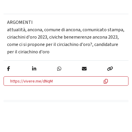
ARGOMENTI
attualità
,
ancona
,
comune di ancona
,
comunicato stampa
,
ciriachini d'oro 2023
,
civiche benemerenze ancona 2023
,
come ci si propone per il circiachino d'oro?
,
candidature
per il ciriachino d'oro
https://vivere.me/dNqM