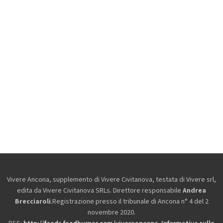
Vivere Ancona, supplemento di Vivere Civitanova, testata di Vivere srl,
edita da
Vivere Civitanova SRLs. Direttore responsabile
Andrea
Brecciaroli
.Registrazione presso il tribunale di Ancona n° 4 del 2
novembre 2020.