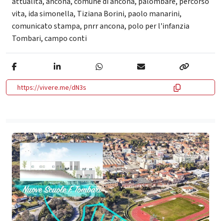
attualità
,
ancona
,
comune di ancona
,
palombare
,
percorso
vita
,
ida simonella
,
Tiziana Borini
,
paolo manarini
,
comunicato stampa
,
pnrr ancona
,
polo per l'infanzia
Tombari
,
campo conti
https://vivere.me/dN3s