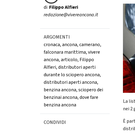
di
Filippo Alfieri
redazione@vivereancona.it
ARGOMENTI
cronaca
,
ancona
,
camerano
,
falconara marittima
,
vivere
ancona
,
articolo
,
Filippo
Alfieri
,
distributori aperti
durante lo sciopero ancona
,
distributori aperti ancona
,
benzina ancona
,
sciopero dei
benzinai ancona
,
dove fare
La li
benzina ancona
nei 2 
È par
CONDIVIDI
distri