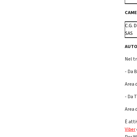
CAME
C.G. 
SAS
AUTO
Nel t
- Da 
Area 
- Da 
Area d
È atti
Viber