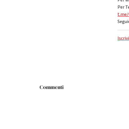
Per W
Per T
t.me/
Segui
Iscriv
Commenti