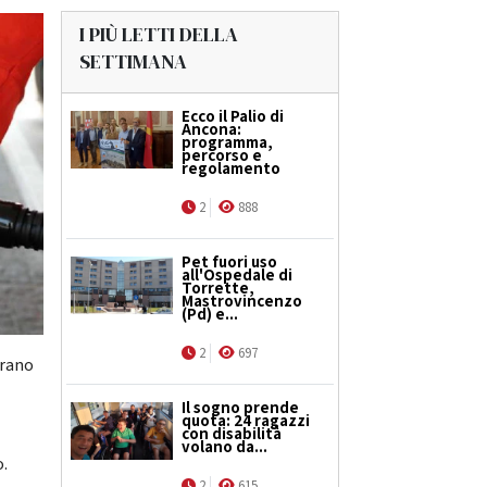
I PIÙ LETTI DELLA
SETTIMANA
Ecco il Palio di
Ancona:
programma,
percorso e
regolamento
2
888
Pet fuori uso
all'Ospedale di
Torrette,
Mastrovincenzo
(Pd) e...
2
697
erano
Il sogno prende
quota: 24 ragazzi
con disabilità
volano da...
o.
2
615