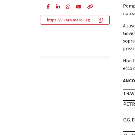
Pompe
non si
https://vivere.me/dO1g
A susc
Gover
soprat
prezz
Non tu
ecco 
ANC
TRAV
PETR
C.G. 