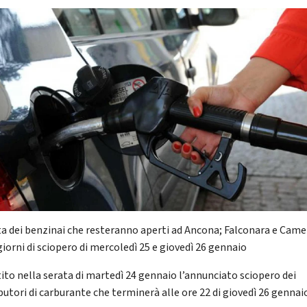
sta dei benzinai che resteranno aperti ad Ancona; Falconara e Cam
giorni di sciopero di mercoledì 25 e giovedì 26 gennaio
tito nella serata di martedì 24 gennaio l’annunciato sciopero dei
butori di carburante che terminerà alle ore 22 di giovedì 26 gennai