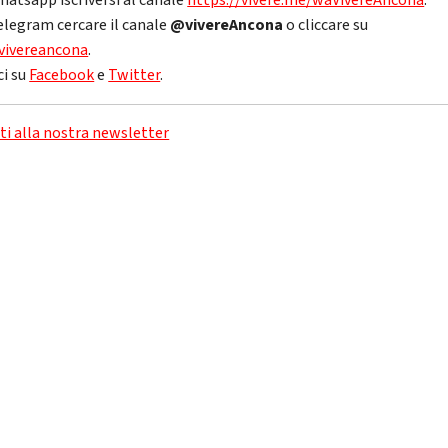
hatsapp iscriversi al canale
https://vivere.me/waVivereAncona
.
elegram cercare il canale
@vivereAncona
o cliccare su
vivereancona
.
ci su
Facebook
e
Twitter
.
iti alla nostra newsletter