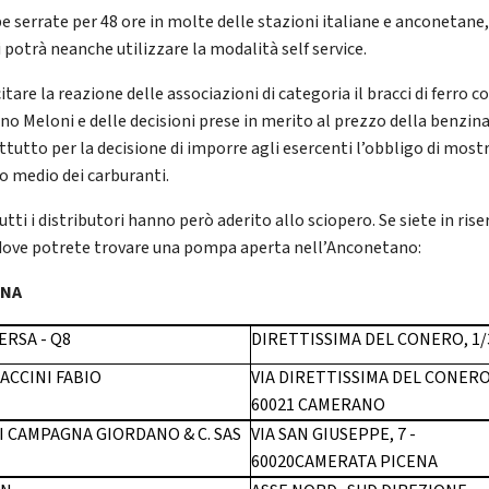
 serrate per 48 ore in molte delle stazioni italiane e anconetane
 potrà neanche utilizzare la modalità self service.
itare la reazione delle associazioni di categoria il bracci di ferro co
no Meloni e delle decisioni prese in merito al prezzo della benzina
tutto per la decisione di imporre agli esercenti l’obbligo di mostr
o medio dei carburanti.
tti i distributori hanno però aderito allo sciopero. Se siete in rise
dove potrete trovare una pompa aperta nell’Anconetano:
ONA
ERSA - Q8
DIRETTISSIMA DEL CONERO, 1/
ACCINI FABIO
VIA DIRETTISSIMA DEL CONERO
60021 CAMERANO
DI CAMPAGNA GIORDANO & C. SAS
VIA SAN GIUSEPPE, 7 -
60020CAMERATA PICENA