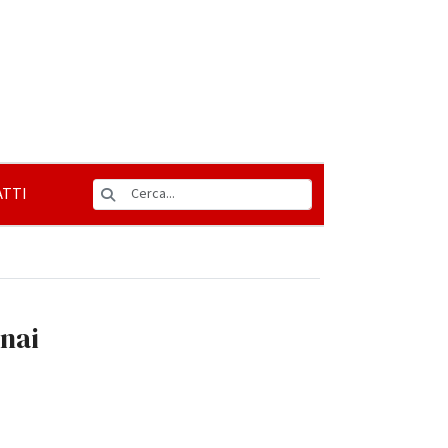
TTI
inai