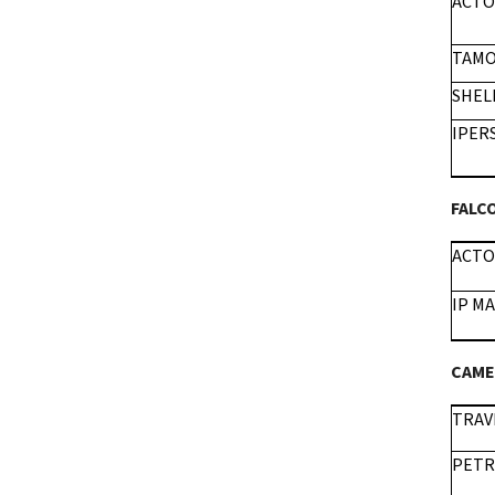
ACT
TAMO
SHEL
IPER
FALC
ACT
IP MA
CAM
TRAV
PETR